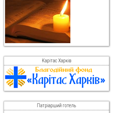
Карітас Харків
Патріарший готель