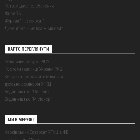
Католицьке телебачення
Живе ТБ
Журнал "Патріярхат"
ДивенСвіт — молодіжний сайт
ВАРТО ПЕРЕГЛЯНУТИ
Релігійний ресурс РІСУ
Костели і каплиці України РКЦ
Київська Трьохсвятительська
духовна семінарія УГКЦ
Видавництво "Свічадо"
Видавництво "Місіонер"
МИ В МЕРЕЖІ
Харківський Екзархат УГКЦ в ФБ
Парафія св. Миколая