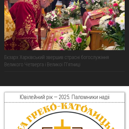
Екзарх Харківський звершив страсні богослужіння
Великого Четверга і Великої Пʼятниці
Ювілейний рік — 2025. Паломники надії