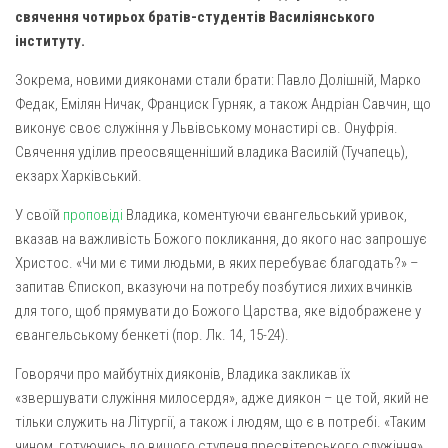
Газета Християнський голос
Архистратига Михаїла (м. Люботин)
свячення чотирьох братів-студентів Василіянського
інституту.
Покрови Пресвятої Богородиці (с. Вільча)
Надруковані числа
Зокрема, новими дияконами стали брати: Павло Долішній, Марко
Преображенська парафія (м. Лозова)
Молитви
Федак, Емілян Ничак, Франциск Гурняк, а також Андріан Савчин, що
Парафія Благовіщення Пресвятої Богородиці (смт
Галерея
виконує своє служіння у Львівському монастирі св. Онуфрія.
Золочів)
Свячення уділив преосвященніший владика Василій (Тучапець),
Рух pro-life
Парафія Різдва Пресвятої Богородиці м. Берестин
екзарх Харківський.
(Красноград)
У своїй
проповіді
Владика, коментуючи євангельський уривок,
Парохії Полтавської області
вказав на важливість Божого покликання, до якого нас запрошує
Пресвятої Трійці (м. Полтава)
Христос. «Чи ми є тими людьми, в яких перебуває благодать?» –
Всіх Святих українського народу (м. Полтава)
запитав Єпископ, вказуючи на потребу позбутися лихих вчинків
для того, щоб прямувати до Божого Царства, яке відображене у
Свято-Юріївська парафія (м. Полтава)
євангельському бенкеті (пор. Лк. 14, 15-24).
Архистратига Михаїла (с. Пригарівка)
Говорячи про майбутніх дияконів, Владика закликав їх
Благовіщення Пресвятої Богородиці (с. Шевченки)
«звершувати служіння милосердя», адже диякон – це той, який не
Введення у храм Пресвятої Богородиці (с. Дашківка)
тільки служить на Літургії, а також і людям, що є в потребі. «Таким
чином, готуючись до вищого ступеня пресвітерського служіння»,