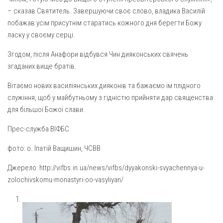
Вознесіння ГНІХ (с. Витівка)
– сказав Святитель. Завершуючи своє слово, владика Василій
Вознесіння Господнього (м. Кобеляки)
побажав усім присутнім старатись кожного дня берегти Божу
Пророка Іллі (смт. Білики)
ласку у своєму серці.
Різдва Пресвятої Богородиці (с. Вільховатка)
Згодом, після Анафори відбувся Чин дияконських свячень
згаданих вище братів.
Св. Апостола Андрія Первозванного (с. Засулля)
Св. Миколая (с. Деменки)
Вітаємо нових василіянських дияконів та бажаємо їм плідного
служіння, щоб у майбутньому з гідністю прийняти дар священства
Успіння Пресвятої Богородиці (м. Кременчук)
для більшої Божої слави.
Успіння Пресвятої Богородиці (м. Лубни)
Прес-служба ВІФБС
Парохії Сумської області
фото: о. Іпатій Ващишин, ЧСВВ
Введення в храм Богородиці (м. Суми)
Матері Божої Неустанної Помочі (м. Охтирка)
Джерело: http://vifbs.in.ua/news/vifbs/dyyakonski-svyachennya-u-
zolochivskomu-monastyri-oo-vasyliyan/
Монастирі
Свято-Покровський монастир оо Василіян
Свято-Івано-Павлівський монастир сестер Згромадження