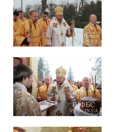
Св. Йосифа ОПДМ
Монастир сестер милосердя Св. Вінкентія. Дім Милосердя
Монастир Успення Пресвятої Богородиці Сестер Чину
Святого Василія Великого
Комісії
Катехитична комісія
Комісія у справах молоді
Комісія у справах родини
Комісія з питань душпастирства охорони здоров’я
Спільноти
Квіти Слобожанщини
Харківщина
Полтавщина
Сумщина