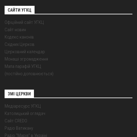
САЙТИ УГКЦ
Офіційний сайт УГКЦ
Сайт новин
Кодекс канонів
Східних Церков
Церковний календар
Монаші згромадження
Мапа парафій УГКЦ
(постійно доповнюється)
ЗМІ ЦЕРКВИ
Медіаресурс УГКЦ
Католицький оглядач
Сайт CREDO
Радіо Ватикану
Радіо "Марія" в Україні