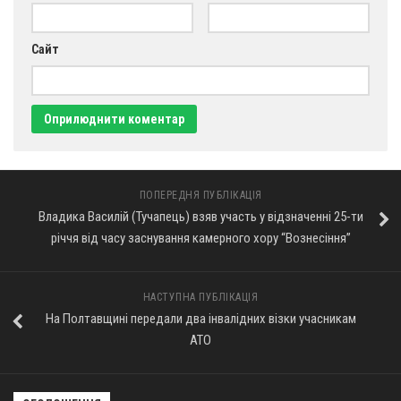
Сайт
ПОПЕРЕДНЯ ПУБЛІКАЦІЯ
Владика Василій (Тучапець) взяв участь у відзначенні 25-ти
річчя від часу заснування камерного хору “Вознесіння”
НАСТУПНА ПУБЛІКАЦІЯ
На Полтавщині передали два інвалідних візки учасникам
АТО