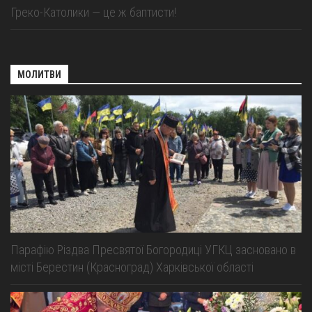
Греко-Католики — це ж баптисти!
МОЛИТВИ
Парафію Різдва Пресвятої Богородиці УГКЦ засновано в
місті Берестин (Красноград) Харківської області