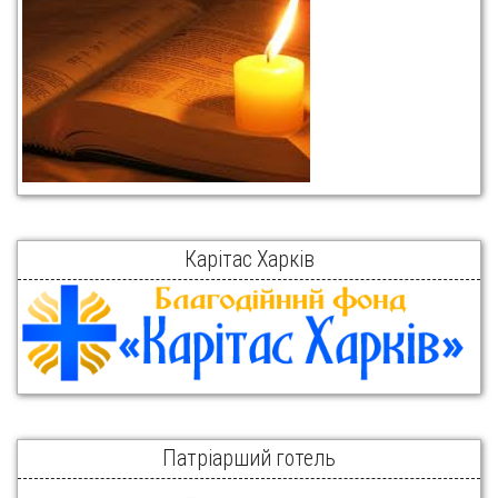
Карітас Харків
Патріарший готель