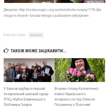
Оголошення
Джерело: http://ecoburougcc.org.ua/ekolohichni-novyny/1774-dlja-
chogo-ti-zhivesh–besida-lektsija-z-poltavskimi-shkoljarami
Трансляції
Ключові слова:
еколекція
ТАКОЖ МОЖЕ ЗАЦІКАВИТИ...
У Харкові відбувся перший
Вітаємо голову Катехитичної
екзархальний шаховий турнір
комісії Харківського
УГКЦ «Кубок Блаженнішого
екзархату сестру Олексію
Любомира Гузара»
Пограничну з 55-річчям!