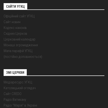
САЙТИ УГКЦ
Офіційний сайт УГКЦ
Сайт новин
Кодекс канонів
Східних Церков
Церковний календар
Монаші згромадження
Мапа парафій УГКЦ
(постійно доповнюється)
ЗМІ ЦЕРКВИ
Медіаресурс УГКЦ
Католицький оглядач
Сайт CREDO
Радіо Ватикану
Радіо "Марія" в Україні