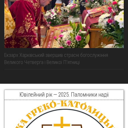
Екзарх Харківський звершив страсні богослужіння
Великого Четверга і Великої Пʼятниці
Ювілейний рік — 2025. Паломники надії