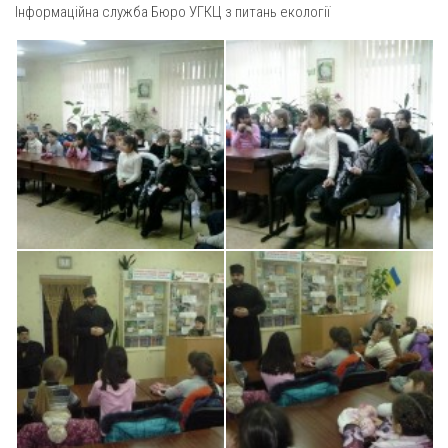
Св. Йосифа ОПДМ
Інформаційна служба Бюро УГКЦ з питань екології
Монастир сестер милосердя Св. Вінкентія. Дім Милосердя
Монастир Успення Пресвятої Богородиці Сестер Чину
Святого Василія Великого
Комісії
Катехитична комісія
Комісія у справах молоді
Комісія у справах родини
Комісія з питань душпастирства охорони здоров’я
Спільноти
Квіти Слобожанщини
Харківщина
Полтавщина
Сумщина