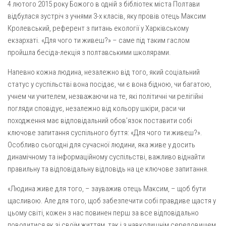
4 лютого 2015 року Божого в одній з бібліотек міста Полтави
Газета Християнський голос
Архистратига Михаїла (м. Люботин)
відбулася зустріч з учнями 3-х класів, яку провів отець Максим
Покрови Пресвятої Богородиці (с. Вільча)
Надруковані числа
Кролевський, референт з питань екології у Харківському
екзархаті. «Для чого ти живеш?» – саме під таким гаслом
Преображенська парафія (м. Лозова)
Молитви
пройшла бесіда-лекція з полтавськими школярами.
Парафія Благовіщення Пресвятої Богородиці (смт
Галерея
Золочів)
Напевно кожна людина, незалежно від того, який соціальний
Рух pro-life
статус у суспільстві вона посідає, чи є вона бідною, чи багатою,
Парафія Різдва Пресвятої Богородиці м. Берестин
(Красноград)
учнем чи учителем, незважаючи на те, які політичні чи релігійні
погляди сповідує, незалежно від кольору шкіри, раси чи
Парохії Полтавської області
походження має відповідальний обов’язок поставити собі
Пресвятої Трійці (м. Полтава)
ключове запитання суспільного буття: «Для чого ти живеш?».
Всіх Святих українського народу (м. Полтава)
Особливо сьогодні для сучасної людини, яка живе у досить
динамічному та інформаційному суспільстві, важливо віднайти
Свято-Юріївська парафія (м. Полтава)
правильну та відповідальну відповідь на це ключове запитання.
Архистратига Михаїла (с. Пригарівка)
«Людина живе для того, – зауважив отець Максим, – щоб бути
Благовіщення Пресвятої Богородиці (с. Шевченки)
щасливою. Але для того, щоб забезпечити собі правдиве щастя у
Введення у храм Пресвятої Богородиці (с. Дашківка)
цьому світі, кожен з нас повинен перш за все відповідально
поводитися як зі своїм життям, так і з навколишнім середовищем,