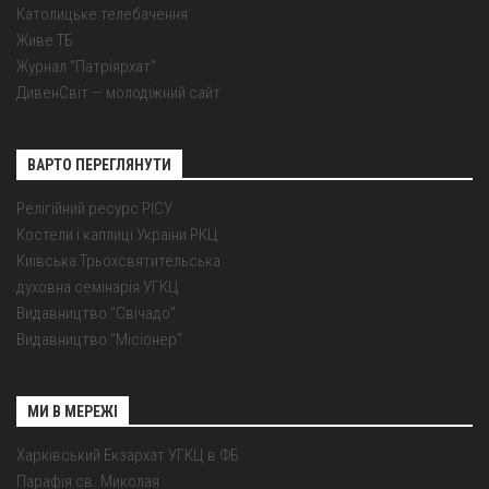
Католицьке телебачення
Живе ТБ
Журнал "Патріярхат"
ДивенСвіт — молодіжний сайт
ВАРТО ПЕРЕГЛЯНУТИ
Релігійний ресурс РІСУ
Костели і каплиці України РКЦ
Київська Трьохсвятительська
духовна семінарія УГКЦ
Видавництво "Свічадо"
Видавництво "Місіонер"
МИ В МЕРЕЖІ
Харківський Екзархат УГКЦ в ФБ
Парафія св. Миколая