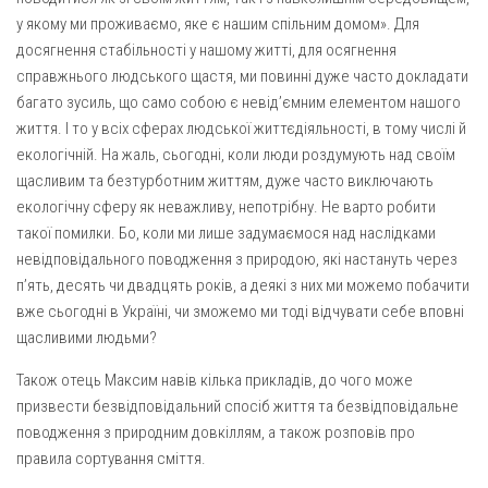
Вознесіння ГНІХ (с. Витівка)
у якому ми проживаємо, яке є нашим спільним домом». Для
Вознесіння Господнього (м. Кобеляки)
досягнення стабільності у нашому житті, для осягнення
Пророка Іллі (смт. Білики)
справжнього людського щастя, ми повинні дуже часто докладати
багато зусиль, що само собою є невід’ємним елементом нашого
Різдва Пресвятої Богородиці (с. Вільховатка)
життя. І то у всіх сферах людської життєдіяльності, в тому числі й
Св. Апостола Андрія Первозванного (с. Засулля)
екологічній. На жаль, сьогодні, коли люди роздумують над своїм
щасливим та безтурботним життям, дуже часто виключають
Св. Миколая (с. Деменки)
екологічну сферу як неважливу, непотрібну. Не варто робити
Успіння Пресвятої Богородиці (м. Кременчук)
такої помилки. Бо, коли ми лише задумаємося над наслідками
Успіння Пресвятої Богородиці (м. Лубни)
невідповідального поводження з природою, які настануть через
п’ять, десять чи двадцять років, а деякі з них ми можемо побачити
Парохії Сумської області
вже сьогодні в Україні, чи зможемо ми тоді відчувати себе вповні
Введення в храм Богородиці (м. Суми)
щасливими людьми?
Матері Божої Неустанної Помочі (м. Охтирка)
Також отець Максим навів кілька прикладів, до чого може
Монастирі
призвести безвідповідальний спосіб життя та безвідповідальне
поводження з природним довкіллям, а також розповів про
Свято-Покровський монастир оо Василіян
правила сортування сміття.
Свято-Івано-Павлівський монастир сестер Згромадження