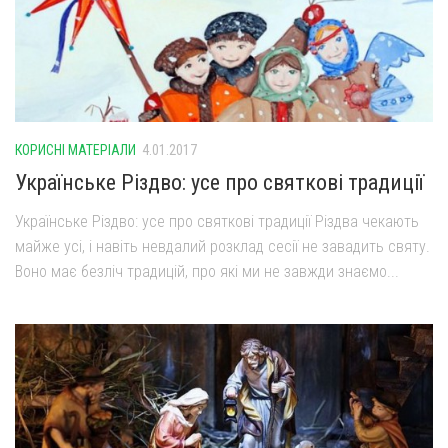
КОРИСНІ МАТЕРІАЛИ
4.01.2017
Українське Різдво: усе про святкові традиції
Українське Різдво: усе про святкові традиції Різдва чекають
майже усі, і навіть невдалий розклад сесії не завадить святу.
Воно має безліч традицій, про які ми не завжди знаємо...