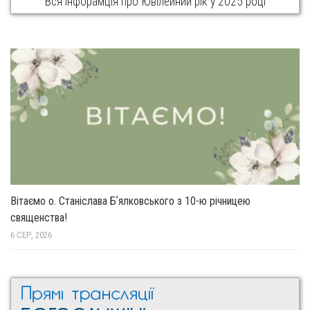
Вся інфорамція про Ювілейний рік у 2025 році
Вітаємо о. Станіслава Бʼялковського з 10-ю річницею
священства!
6 СЕР, 2026