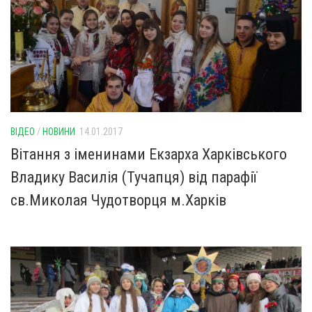
ВІДЕО
/
НОВИНИ
14.01.2017
Вітання з іменинами Екзарха Харківського
Владику Василія (Тучапця) від парафії
св.Миколая Чудотворця м.Харків