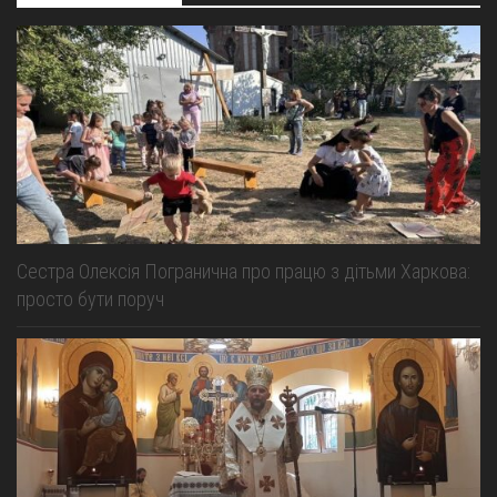
Сестра Олексія Погранична про працю з дітьми Харкова:
просто бути поруч