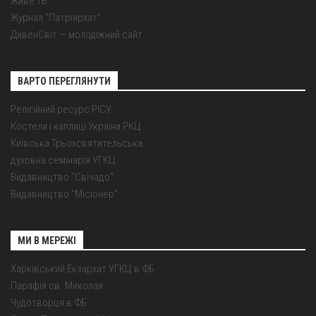
Живе ТБ
Журнал "Патріярхат"
ДивенСвіт — молодіжний сайт
ВАРТО ПЕРЕГЛЯНУТИ
Релігійний ресурс РІСУ
Костели і каплиці України РКЦ
Київська Трьохсвятительська
духовна семінарія УГКЦ
Видавництво "Свічадо"
Видавництво "Місіонер"
МИ В МЕРЕЖІ
Харківський Екзархат УГКЦ в ФБ
Парафія св. Миколая
Чудотворця в ФБ