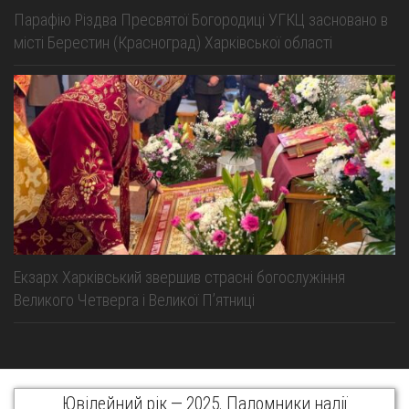
Парафію Різдва Пресвятої Богородиці УГКЦ засновано в
місті Берестин (Красноград) Харківської області
Екзарх Харківський звершив страсні богослужіння
Великого Четверга і Великої Пʼятниці
Ювілейний рік — 2025. Паломники надії