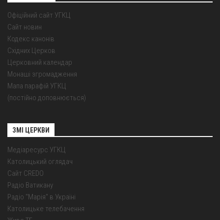
Офіційний сайт УГКЦ
Сайт новин
Кодекс канонів
Східних Церков
Церковний календар
Монаші згромадження
Мапа парафій УГКЦ
(постійно доповнюється)
ЗМІ ЦЕРКВИ
Медіаресурс УГКЦ
Католицький оглядач
Сайт CREDO
Радіо Ватикану
Радіо "Марія" в Україні
Католицьке телебачення