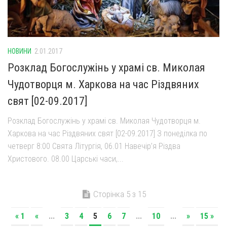
НОВИНИ
2.01.2017
Розклад Богослужінь у храмі св. Миколая
Чудотворця м. Харкова на час Різдвяних
свят [02-09.2017]
Розклад Богослужінь у храмі св. Миколая Чудотворця м.
Харкова на час Різдвяних свят [02-09.2017] З понеділка по
четверг 8:00 Свята Літургія, 06.01 Навечір’я Різдва
Христового. 08.00 Царські часи,...
Сторінка 5 з 15
« 1
«
...
3
4
5
6
7
...
10
...
»
15 »