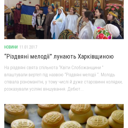
НОВИНИ
11.01.2017
“Різдвяні мелодії” лунають Харківщиною
На різдвяні свята спільнота “Квіти Слобожанщини ”
влаштували вертеп під назвою “Різдвяні мелодії “. Молодь
співала різноманітні, у тому числі й дуже старовинні колядки,
розказували усілякі віншування. Дебют...