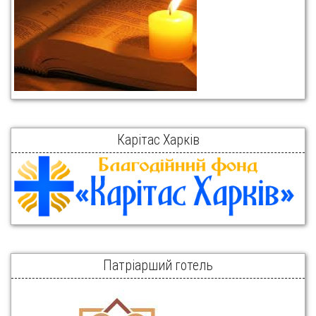
Карітас Харків
Патріарший готель