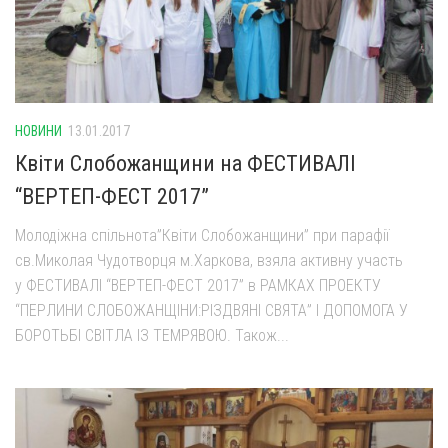
НОВИНИ
13.01.2017
Квіти Слобожанщини на ФЕСТИВАЛІ
“ВЕРТЕП-ФЕСТ 2017”
Молодіжна спільнота”Квіти Слобожанщини” при парафії
св.Миколая Чудотворця м.Харкова, взяла активну участь
у ФЕСТИВАЛІ “ВЕРТЕП-ФЕСТ 2017” в РАМКАХ ПРОЕКТУ
“ПЕРЛИНИ СЛОБОЖАНЩІНИ:РІЗДВЯНІ СВЯТА” І ДОПОМОГА У
БОРОТЬБІ СВІТЛА ІЗ ТЕМРЯВОЮ. Також...