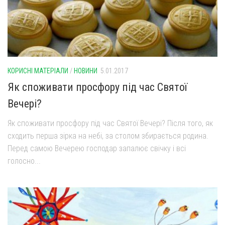
КОРИСНІ МАТЕРІАЛИ
/
НОВИНИ
5.01.2017
Як споживати просфору під час Святої
Вечері?
Як споживати просфору під час Святої Вечері? Після того, як
сходить перша зірка на небі, за столом збирається родина.
Перед самою Вечерею господар запалює свічку і всі
голосно...