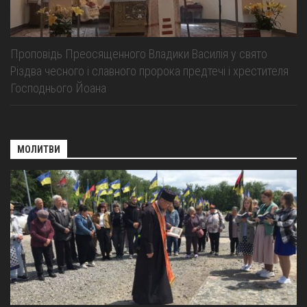
Проповідь Преосященного Владики Василія у свято
Різдва чесного і славного пророка предтечі і хрестителя
Господнього Йоана
МОЛИТВИ