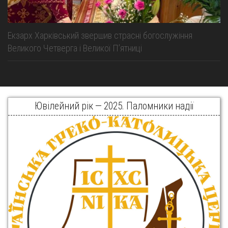
Екзарх Харківський звершив страсні богослужіння
Великого Четверга і Великої Пʼятниці
Ювілейний рік — 2025. Паломники надії