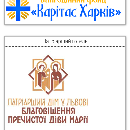
Патріарший готель