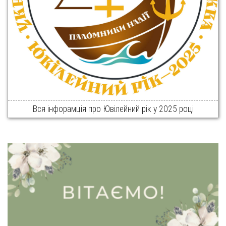
Вся інфорамція про Ювілейний рік у 2025 році