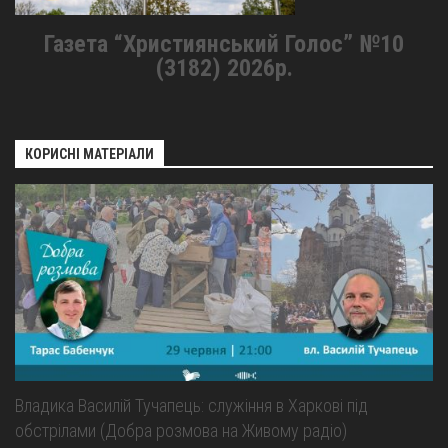
Газета “Християнський Голос” №10
(3182) 2026р.
КОРИСНІ МАТЕРІАЛИ
Владика Василій Тучапець: служіння в Харкові під
обстрілами (Добра розмова на Живому радіо)