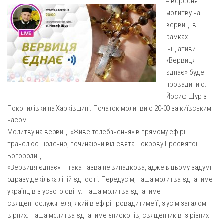
4 вересня
Газета Християнський голос
Архистратига Михаїла (м. Люботин)
молитву на
Покрови Пресвятої Богородиці (с. Вільча)
Надруковані числа
вервиці в
рамках
Преображенська парафія (м. Лозова)
Молитви
ініціативи
Парафія Благовіщення Пресвятої Богородиці (смт
Галерея
«Вервиця
Золочів)
єднає» буде
Рух pro-life
Парафія Різдва Пресвятої Богородиці м. Берестин
провадити о.
(Красноград)
Йосиф Щур з
Покотилівки на Харківщині. Початок молитви о 20-00 за київським
Парохії Полтавської області
часом.
Пресвятої Трійці (м. Полтава)
Молитву на вервиці «Живе телебачення» в прямому ефірі
Всіх Святих українського народу (м. Полтава)
транслює щоденно, починаючи від свята Покрову Пресвятої
Богородиці.
Свято-Юріївська парафія (м. Полтава)
«Вервиця єднає» – така назва не випадкова, адже в цьому задумі
Архистратига Михаїла (с. Пригарівка)
одразу декілька ліній єдності. Передусім, наша молитва єднатиме
Благовіщення Пресвятої Богородиці (с. Шевченки)
українців з усього світу. Наша молитва єднатиме
священнослужителя, який в ефірі провадитиме її, з усім загалом
Введення у храм Пресвятої Богородиці (с. Дашківка)
вірних. Наша молитва єднатиме єпископів, священників із різних