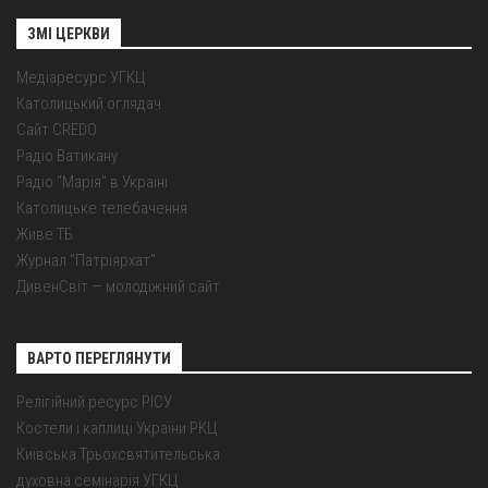
ЗМІ ЦЕРКВИ
Медіаресурс УГКЦ
Католицький оглядач
Сайт CREDO
Радіо Ватикану
Радіо "Марія" в Україні
Католицьке телебачення
Живе ТБ
Журнал "Патріярхат"
ДивенСвіт — молодіжний сайт
ВАРТО ПЕРЕГЛЯНУТИ
Релігійний ресурс РІСУ
Костели і каплиці України РКЦ
Київська Трьохсвятительська
духовна семінарія УГКЦ