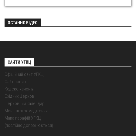
ОСТАННЄ ВІДЕО
САЙТИ УГКЦ
Офіційний сайт УГКЦ
Сайт новин
Кодекс канонів
Східних Церков
Церковний календар
Монаші згромадження
Мапа парафій УГКЦ
(постійно доповнюється)