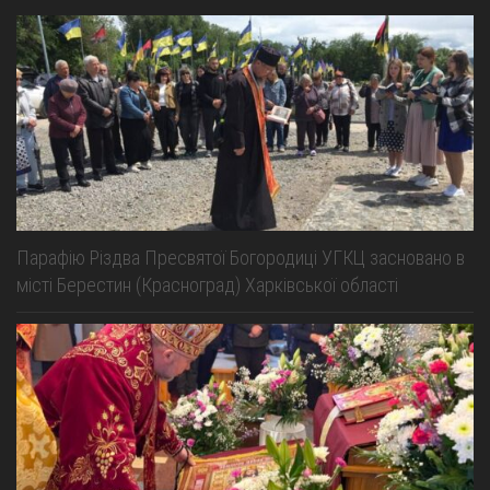
Парафію Різдва Пресвятої Богородиці УГКЦ засновано в
місті Берестин (Красноград) Харківської області