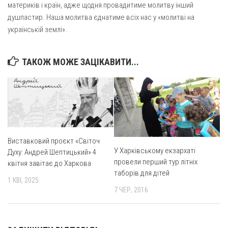
Вознесіння ГНІХ (с. Витівка)
материків і країн, адже щодня провадитиме молитву інший
душпастир. Наша молитва єднатиме всіх нас у «молитві на
Вознесіння Господнього (м. Кобеляки)
українській землі».
Пророка Іллі (смт. Білики)
Різдва Пресвятої Богородиці (с. Вільховатка)
ТАКОЖ МОЖЕ ЗАЦІКАВИТИ...
Св. Апостола Андрія Первозванного (с. Засулля)
Св. Миколая (с. Деменки)
Успіння Пресвятої Богородиці (м. Кременчук)
Успіння Пресвятої Богородиці (м. Лубни)
Парохії Сумської області
Виставковий проєкт «Світоч
У Харківському екзархаті
Духу: Андрей Шептицький» 4
Введення в храм Богородиці (м. Суми)
провели перший тур літніх
квітня завітає до Харкова
Матері Божої Неустанної Помочі (м. Охтирка)
таборів для дітей
1 КВІ, 2025
Монастирі
7 ЧЕР, 2016
Свято-Покровський монастир оо Василіян
Свято-Івано-Павлівський монастир сестер Згромадження