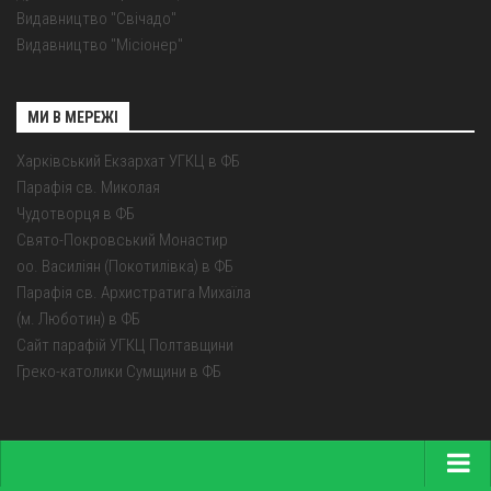
Видавництво "Свічадо"
Видавництво "Місіонер"
МИ В МЕРЕЖІ
Харківський Екзархат УГКЦ в ФБ
Парафія св. Миколая
Чудотворця в ФБ
Свято-Покровський Монастир
оо. Василіян (Покотилівка) в ФБ
Парафія св. Архистратига Михаїла
(м. Люботин) в ФБ
Сайт парафій УГКЦ Полтавщини
Греко-католики Сумщини в ФБ