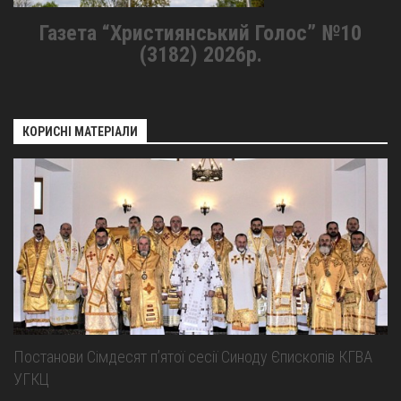
Газета “Християнський Голос” №10
(3182) 2026р.
КОРИСНІ МАТЕРІАЛИ
Постанови Сімдесят п’ятої сесії Синоду Єпископів КГВА
УГКЦ