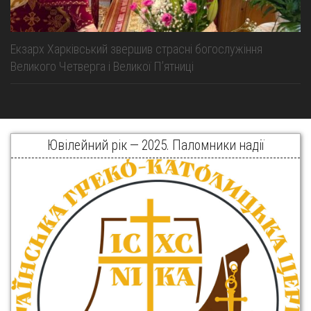
Екзарх Харківський звершив страсні богослужіння
Великого Четверга і Великої Пʼятниці
Ювілейний рік — 2025. Паломники надії