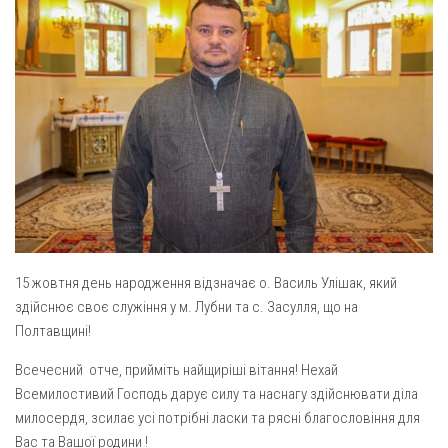
Газета Християнський голос
Архистратига Михаїла (м. Люботин)
Покрови Пресвятої Богородиці (с. Вільча)
Надруковані числа
Преображенська парафія (м. Лозова)
Молитви
Парафія Благовіщення Пресвятої Богородиці (смт
Галерея
Золочів)
Рух pro-life
Парафія Різдва Пресвятої Богородиці м. Берестин
(Красноград)
Парохії Полтавської області
Пресвятої Трійці (м. Полтава)
15 жовтня день народження відзначає о. Василь Улішак, який
Всіх Святих українського народу (м. Полтава)
здійснює своє служіння у м. Лубни та с. Засулля, що на
Свято-Юріївська парафія (м. Полтава)
Полтавщині!
Архистратига Михаїла (с. Пригарівка)
Всечесний отче, прийміть найщиріші вітання! Нехай
Благовіщення Пресвятої Богородиці (с. Шевченки)
Всемилостивий Господь дарує силу та наснагу здійснювати діла
Введення у храм Пресвятої Богородиці (с. Дашківка)
милосердя, зсилає усі потрібні ласки та рясні благословіння для
Вас та Вашої родини !