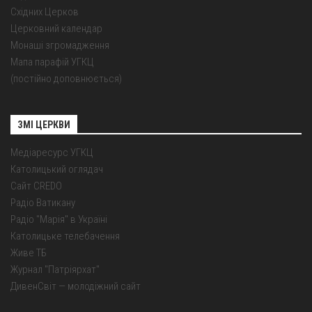
Східних Церков
Церковний календар
Монаші згромадження
Мапа парафій УГКЦ
(постійно доповнюється)
ЗМІ ЦЕРКВИ
Медіаресурс УГКЦ
Католицький оглядач
Сайт CREDO
Радіо Ватикану
Радіо "Марія" в Україні
Католицьке телебачення
Живе ТБ
Журнал "Патріярхат"
ДивенСвіт — молодіжний сайт