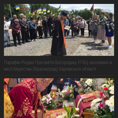
Парафію Різдва Пресвятої Богородиці УГКЦ засновано в
місті Берестин (Красноград) Харківської області