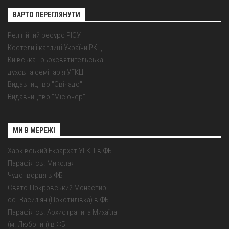
ВАРТО ПЕРЕГЛЯНУТИ
Релігійний ресурс РІСУ
Костели і каплиці України РКЦ
Київська Трьохсвятительська
духовна семінарія УГКЦ
Видавництво "Свічадо"
Видавництво "Місіонер"
МИ В МЕРЕЖІ
Харківський Екзархат УГКЦ в ФБ
Парафія св. Миколая
Чудотворця в ФБ
Свято-Покровський Монастир
оо. Василіян (Покотилівка) в ФБ
Парафія св. Архистратига Михаїла
(м. Люботин) в ФБ