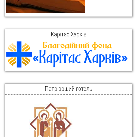
Карітас Харків
Патріарший готель