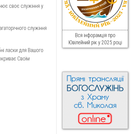
нює своє служіння у
агаторічного служіння
Вся інфорамція про
Ювілейний рік у 2025 році
бні ласки для Вашого
окриває Своїм