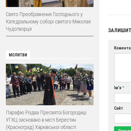
Свято Преображення Господнього у
Катедральному соборі святого Миколая
Чудотворця
ЗАЛИШИТ
Комента
МОЛИТВИ
Ім’я
*
Сайт
Парафію Різдва Пресвятої Богородиці
УГКЦ засновано в місті Берестин
(Красноград) Харківської області