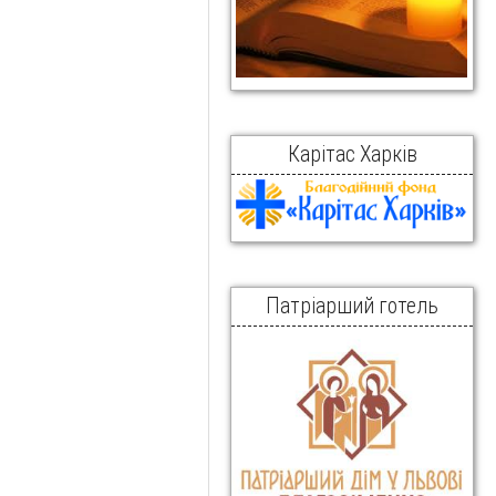
Карітас Харків
Патріарший готель