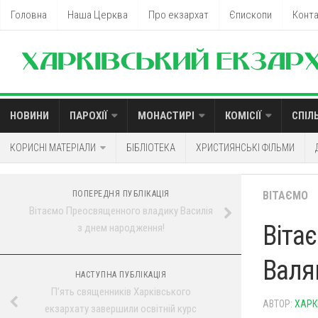
Головна
Наша Церква
Про екзархат
Єпископи
Конт
НОВИНИ
ПАРОХІЇ
МОНАСТИРІ
КОМІСІЇ
СПІЛ
КОРИСНІ МАТЕРІАЛИ
БІБЛІОТЕКА
ХРИСТИЯНСЬКІ ФІЛЬМИ
ПОПЕРЕДНЯ ПУБЛІКАЦІЯ
ВІТАЄМО
Вітаємо Преосвященного владику Василія
Віта
з днем народження!
Валя
НАСТУПНА ПУБЛІКАЦІЯ
П’ять священників Харківського
АВТОР:
ХАРК
екзархату завершили освітній курс