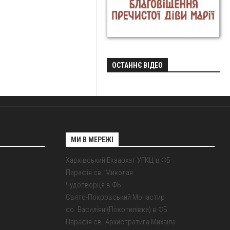
ОСТАННЄ ВІДЕО
МИ В МЕРЕЖІ
Харківський Екзархат УГКЦ в ФБ
Парафія св. Миколая
Чудотворця в ФБ
Свято-Покровський Монастир
оо. Василіян (Покотилівка) в ФБ
Парафія св. Архистратига Михаїла