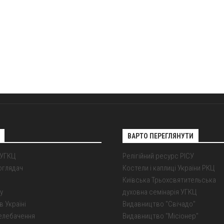
ВАРТО ПЕРЕГЛЯНУТИ
 УГКЦ
Релігійний ресурс РІСУ
оглядач
Костели і каплиці України РКЦ
Київська Трьохсвятительська
у
духовна семінарія УГКЦ
в Україні
Видавництво "Свічадо"
елебачення
Видавництво "Місіонер"