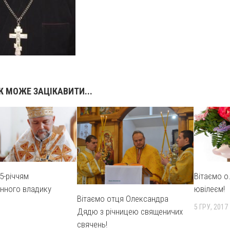
 МОЖЕ ЗАЦІКАВИТИ...
5-річчям
Вітаємо о.
нного владику
ювілеєм!
Вітаємо отця Олександра
5 ГРУ, 2017
Дядю з річницею священичих
свячень!