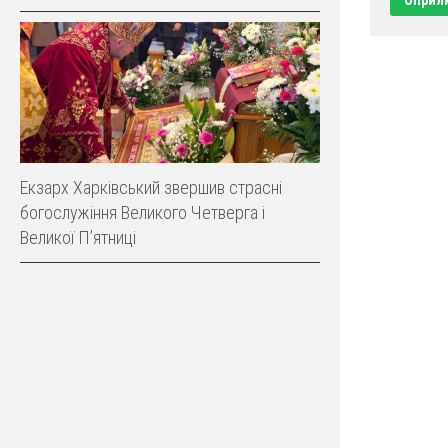
Екзарх Харківський звершив страсні
богослужіння Великого Четверга і
Великої Пʼятниці