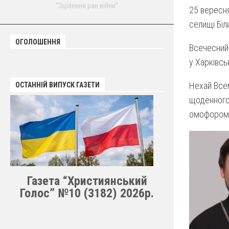
“Зцілення ран війни”
25 вересня
селищі Біл
ОГОЛОШЕННЯ
Всечесний 
у Харківсь
Нехай Всем
ОСТАННІЙ ВИПУСК ГАЗЕТИ
щоденного
омофором Ва
Газета “Християнський
Голос” №10 (3182) 2026р.