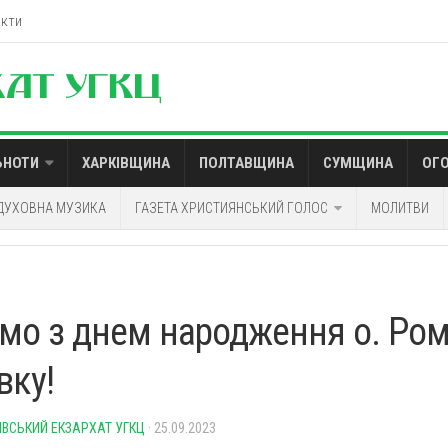
акти
ЬНОТИ
ХАРКІВЩИНА
ПОЛТАВЩИНА
СУМЩИНА
ОГ
ДУХОВНА МУЗИКА
ГАЗЕТА ХРИСТИЯНСЬКИЙ ГОЛОС
МОЛИТВИ
ємо з днем народження о. Ро
вку!
ІВСЬКИЙ ЕКЗАРХАТ УГКЦ
· 25.09.2023