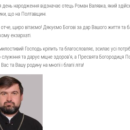
 день народження відзначає отець Роман Валявка, який здійс
ики, що на Полтавщині.
отче, щиро вітаємо! Дякуємо Богові за дар Вашого життя та б
кому екзархаті.
илостивий Господь кріпить та благословляє, зсилає усі потрі
 служіння та дарує міцне здоровʼя, а Пресвята Богородиця П
с та Вашу родину на многії і благії літа!