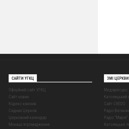
САЙТИ УГКЦ
ЗМІ ЦЕРКВИ
Офіційний сайт УГКЦ
Медіаресурс
Сайт новин
Католицький 
Кодекс канонів
Сайт CREDO
Східних Церков
Радіо Ватикан
Церковний календар
Радіо "Марія" 
Монаші згромадження
Католицьке т