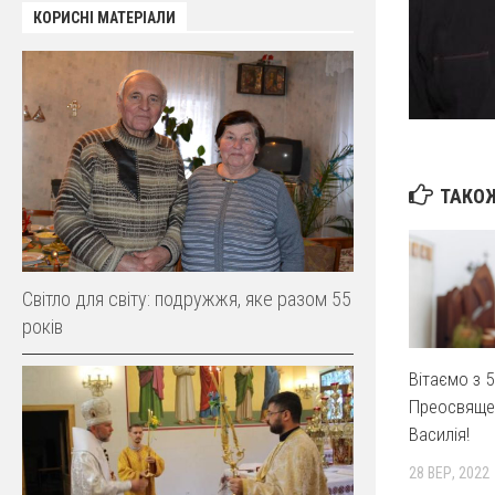
КОРИСНІ МАТЕРІАЛИ
ТАКОЖ
Світло для світу: подружжя, яке разом 55
років
Вітаємо з 5
Преосвяще
Василія!
28 ВЕР, 2022