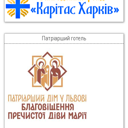
Патріарший готель