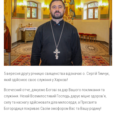
Газета Християнський голос
Архистратига Михаїла (м. Люботин)
Покрови Пресвятої Богородиці (с. Вільча)
Надруковані числа
Преображенська парафія (м. Лозова)
Молитви
Парафія Благовіщення Пресвятої Богородиці (смт
Галерея
Золочів)
Рух pro-life
Парафія Різдва Пресвятої Богородиці м. Берестин
(Красноград)
Парохії Полтавської області
Пресвятої Трійці (м. Полтава)
5 вересня другу річницю священства відзначає о. Сергій Тимчук,
Всіх Святих українського народу (м. Полтава)
який здійснює своє служіння у Харкові!
Свято-Юріївська парафія (м. Полтава)
Всечесний отче, дякуємо Богові за дар Вашого покликання та
Архистратига Михаїла (с. Пригарівка)
служіння. Нехай Всемилостивий Господь дарує міцне здоровʼя,
Благовіщення Пресвятої Богородиці (с. Шевченки)
силу та наснагу здійснювати діла милосердя, а Пресвята
Введення у храм Пресвятої Богородиці (с. Дашківка)
Богородиця покриває Своїм омофором Вас та Вашу родину!