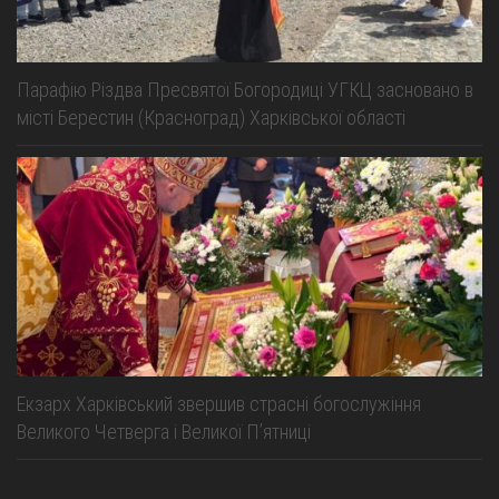
Парафію Різдва Пресвятої Богородиці УГКЦ засновано в
місті Берестин (Красноград) Харківської області
Екзарх Харківський звершив страсні богослужіння
Великого Четверга і Великої Пʼятниці