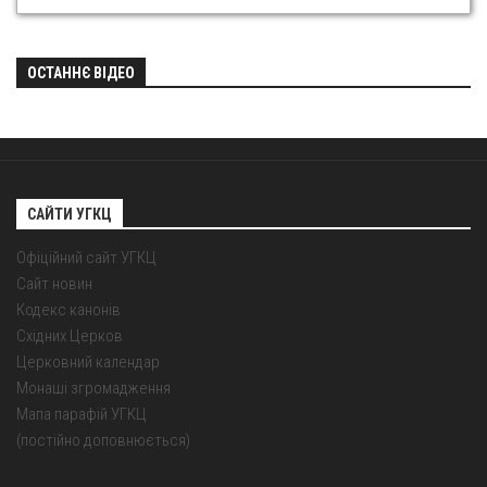
ОСТАННЄ ВІДЕО
САЙТИ УГКЦ
Офіційний сайт УГКЦ
Сайт новин
Кодекс канонів
Східних Церков
Церковний календар
Монаші згромадження
Мапа парафій УГКЦ
(постійно доповнюється)