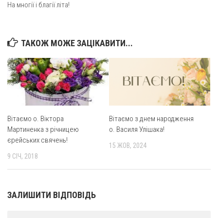
Вознесіння ГНІХ (с. Витівка)
На многії і благії літа!
Вознесіння Господнього (м. Кобеляки)
Пророка Іллі (смт. Білики)
ТАКОЖ МОЖЕ ЗАЦІКАВИТИ...
Різдва Пресвятої Богородиці (с. Вільховатка)
Св. Апостола Андрія Первозванного (с. Засулля)
Св. Миколая (с. Деменки)
Успіння Пресвятої Богородиці (м. Кременчук)
Успіння Пресвятої Богородиці (м. Лубни)
Вітаємо о. Віктора
Вітаємо з днем народження
Мартиненка з річницею
о. Василя Улішака!
Парохії Сумської області
єрейських свячень!
15 ЖОВ, 2024
Введення в храм Богородиці (м. Суми)
9 СІЧ, 2018
Матері Божої Неустанної Помочі (м. Охтирка)
Монастирі
ЗАЛИШИТИ ВІДПОВІДЬ
Свято-Покровський монастир оо Василіян
Свято-Івано-Павлівський монастир сестер Згромадження