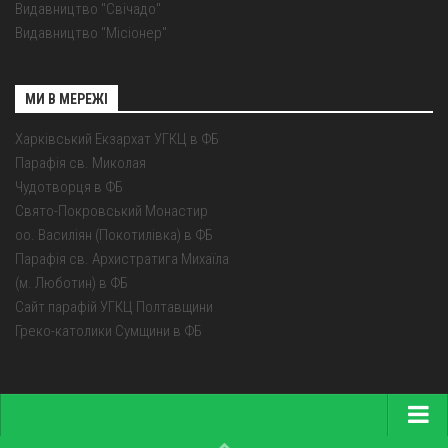
Видавництво "Свічадо"
Видавництво "Місіонер"
МИ В МЕРЕЖІ
Харківський Екзархат УГКЦ в ФБ
Парафія св. Миколая
Чудотворця в ФБ
Свято-Покровський Монастир
оо. Василіян (Покотилівка) в ФБ
Парафія св. Архистратига Михаїла
(м. Люботин) в ФБ
Сайт парафій УГКЦ Полтавщини
Греко-католики Сумщини в ФБ