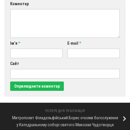
Св. Йосифа ОПДМ
Коментар
Монастир сестер милосердя Св. Вінкентія. Дім Милосердя
Монастир Успення Пресвятої Богородиці Сестер Чину
Святого Василія Великого
Комісії
Ім’я
*
E-mail
*
Катехитична комісія
Комісія у справах молоді
Сайт
Комісія у справах родини
Комісія з питань душпастирства охорони здоров’я
Спільноти
Квіти Слобожанщини
Харківщина
ПОПЕРЕДНЯ ПУБЛІКАЦІЯ
Полтавщина
Митрополит Філадельфійський Борис очолив богослужіння
у Катедральному соборі святого Миколая Чудотворця
Сумщина