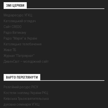
ЗМІ ЦЕРКВИ
Медіаресурс УГКЦ
Католицький оглядач
Сайт CREDO
Радіо Ватикану
Радіо "Марія" в Україні
Католицьке телебачення
Живе ТБ
Журнал "Патріярхат"
ДивенСвіт — молодіжний сайт
ВАРТО ПЕРЕГЛЯНУТИ
Релігійний ресурс РІСУ
Костели і каплиці України РКЦ
Київська Трьохсвятительська
духовна семінарія УГКЦ