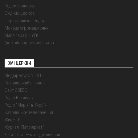
Кодекс канонів
Східних Церков
Церковний календар
Монаші згромадження
Мапа парафій УГКЦ
(постійно доповнюється)
ЗМІ ЦЕРКВИ
Медіаресурс УГКЦ
Католицький оглядач
Сайт CREDO
Радіо Ватикану
Радіо "Марія" в Україні
Католицьке телебачення
Живе ТБ
Журнал "Патріярхат"
ДивенСвіт — молодіжний сайт