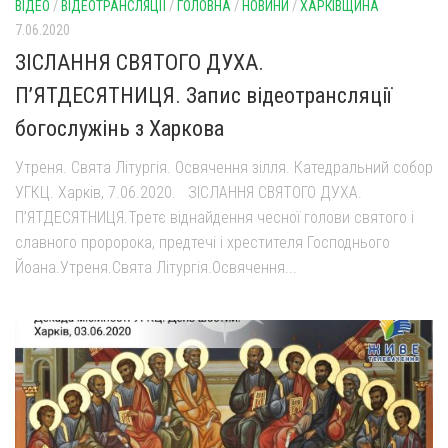
ВІДЕО
/
ВІДЕОТРАНСЛЯЦІЇ
/
ГОЛОВНА
/
НОВИНИ
/
ХАРКІВЩИНА
7.06.2020
ЗІСЛАННЯ СВЯТОГО ДУХА.
П’ЯТДЕСЯТНИЦЯ. Запис відеотрансляції
богослужінь з Харкова
Утреня. Свята Літургія. Освячення зілля. Катедральний собор
УГКЦ. Харків, 7.06.2020. ЗІСЛАННЯ СВЯТОГО ДУХА.
П’ЯТДЕСЯТНИЦЯ.Третє віднайдення чесної голови святого і
славного проророка, предтечі і хрестителя Господнього
Йоана.Утреня.Свята Літургія.Освячення...