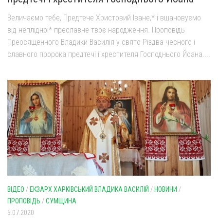
Величаємо тебе, Предтече Христовий Іване,* і вшановуємо
від неплідної* преславне твоє народження. Проповідь
Преосященного Владики Василія у свято Різдва чесного і
славного пророка предтечі і хрестителя Господнього Йоана....
ВІДЕО
/
ЕКЗАРХ ХАРКІВСЬКИЙ ВЛАДИКА ВАСИЛІЙ
/
НОВИНИ
/
ПРОПОВІДЬ
/
СУМЩИНА
5.07.2020