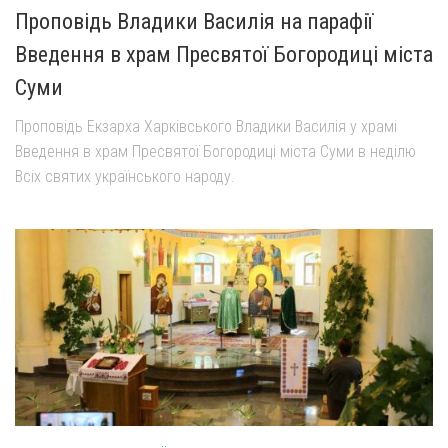
Проповідь Владики Василія на парафії
Введення в храм Пресвятої Богородиці міста
Суми
Проповідь Екзарха Харківського Владики Василія у храмі
Введення в храм Пресвятої Богородиці міста Суми в неділю
Всіх святих українського народу.