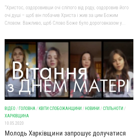
“Христос, оздоровивши очі сліпого від роду, оздоровив його
очі душі – щоб він побачив Христа і жив за цим Божим
Словом. Важливо, щоб Слово Боже було дороговказом у...
ВІДЕО
/
ГОЛОВНА
/
КВІТИ СЛОБОЖАНЩИНИ
/
НОВИНИ
/
СПІЛЬНОТИ
/
ХАРКІВЩИНА
10.05.2020
Молодь Харківщини запрошує долучатися