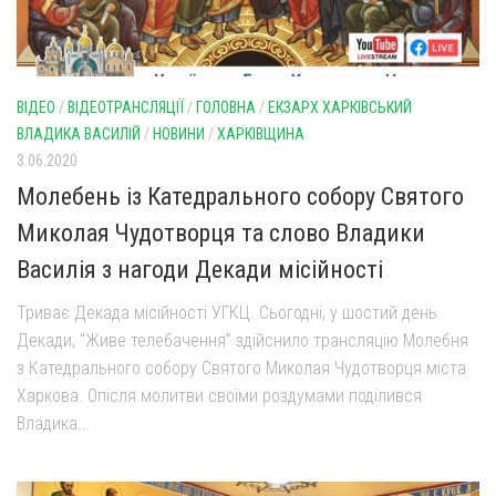
ВІДЕО
/
ВІДЕОТРАНСЛЯЦІЇ
/
ГОЛОВНА
/
ЕКЗАРХ ХАРКІВСЬКИЙ
ВЛАДИКА ВАСИЛІЙ
/
НОВИНИ
/
ХАРКІВЩИНА
3.06.2020
Молебень із Катедрального собору Святого
Миколая Чудотворця та слово Владики
Василія з нагоди Декади місійності
Триває Декада місійності УГКЦ. Сьогодні, у шостий день
Декади, “Живе телебачення” здійснило трансляцію Молебня
з Катедрального собору Святого Миколая Чудотворця міста
Харкова. Опісля молитви своїми роздумами поділився
Владика...