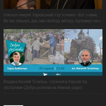
Єпископ-емерит Харківський Ігор Ісіченко: «Бог з нами,
Він нас пильнує, дає нам свободу вибору, підтримує нас»
Владика Василій Тучапець: служіння в Харкові під
обстрілами (Добра розмова на Живому радіо)