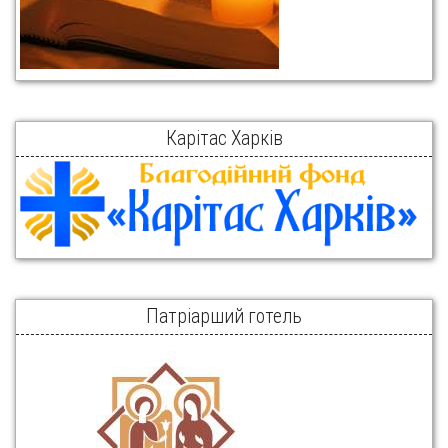
Карітас Харків
Патріарший готель