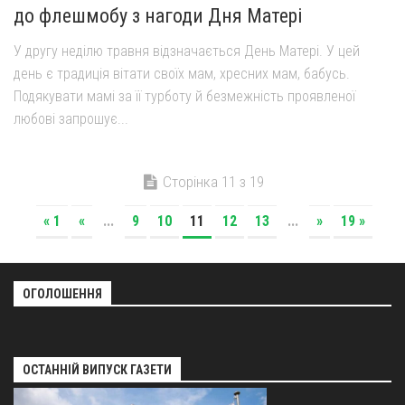
до флешмобу з нагоди Дня Матері
У другу неділю травня відзначається День Матері. У цей
день є традиція вітати своїх мам, хресних мам, бабусь.
Подякувати мамі за її турботу й безмежність проявленої
любові запрошує...
Сторінка 11 з 19
« 1
«
...
9
10
11
12
13
...
»
19 »
ОГОЛОШЕННЯ
ОСТАННІЙ ВИПУСК ГАЗЕТИ