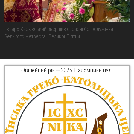
Екзарх Харківський звершив страсні богослужіння
Великого Четверга і Великої Пʼятниці
Ювілейний рік — 2025. Паломники надії