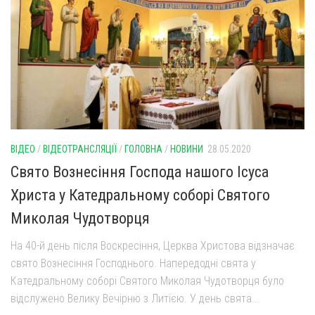
ВІДЕО
/
ВІДЕОТРАНСЛЯЦІЇ
/
ГОЛОВНА
/
НОВИНИ
28.05.2020
Свято Вознесіння Господа нашого Ісуса
Христа у Катедральному соборі Святого
Миколая Чудотворця
На 40-й день після Воскресіння, Церква Христова відзначає
свято Вознесіння Господнього. Напередодні свята у
Катедральному соборі Святого Миколая Чудотворця було
відслужено Велику Вечірню з Литією. У день свята...