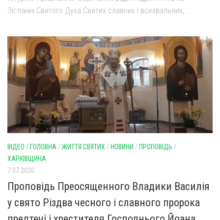
Зісланні Святого Духа.Святих славних і всехвальних,...
Оголошення
Трансляції
ВІДЕО
/
ГОЛОВНА
/
ЖИТТЯ СВЯТИХ
/
НОВИНИ
/
ПРОПОВІДЬ
/
ХАРКІВЩИНА
7.07.2020
Проповідь Преосященного Владики Василія
у свято Різдва чесного і славного пророка
предтечі і хрестителя Господнього Йоана