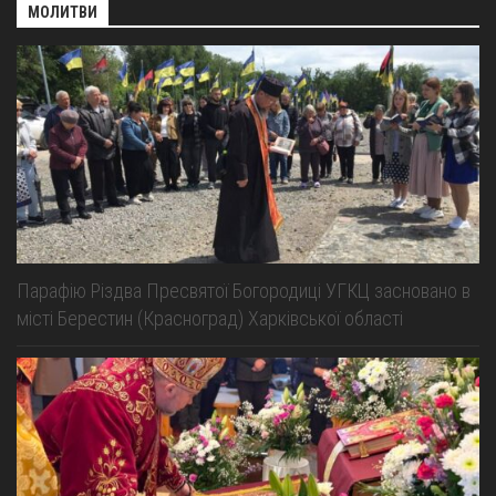
МОЛИТВИ
Парафію Різдва Пресвятої Богородиці УГКЦ засновано в
місті Берестин (Красноград) Харківської області