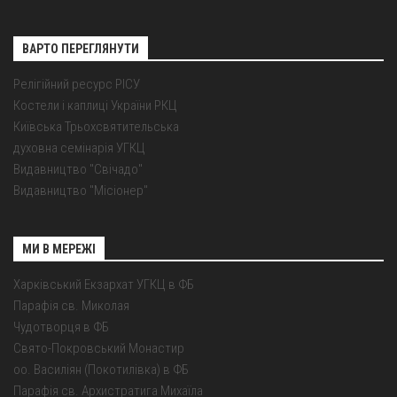
ВАРТО ПЕРЕГЛЯНУТИ
Релігійний ресурс РІСУ
Костели і каплиці України РКЦ
Київська Трьохсвятительська
духовна семінарія УГКЦ
Видавництво "Свічадо"
Видавництво "Місіонер"
МИ В МЕРЕЖІ
Харківський Екзархат УГКЦ в ФБ
Парафія св. Миколая
Чудотворця в ФБ
Свято-Покровський Монастир
оо. Василіян (Покотилівка) в ФБ
Парафія св. Архистратига Михаїла