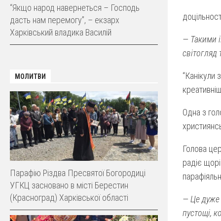
“Якщо народ навернеться – Господь
доцільност
дасть нам перемогу”, – екзарх
Харківський владика Василій
— Такими 
світогляд 
“Канікули 
МОЛИТВИ
креативніш
Одна з гол
християнсь
Голова цер
радіє щорі
Парафію Різдва Пресвятої Богородиці
парафіяльн
УГКЦ засновано в місті Берестин
(Красноград) Харківської області
— Це дуже 
пустощі, к