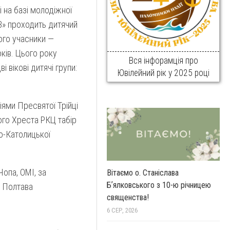
і на базі молодіжної
» проходить дитячий
Його учасники —
оків. Цього року
Вся інфорамція про
і вікові дитячі групи:
Ювілейний рік у 2025 році
іями Пресвятої Трійці
го Хреста РКЦ табір
о-Католицької
Чопа, ОМІ, за
Вітаємо о. Станіслава
Бʼялковського з 10-ю річницею
. Полтава
священства!
6 СЕР, 2026