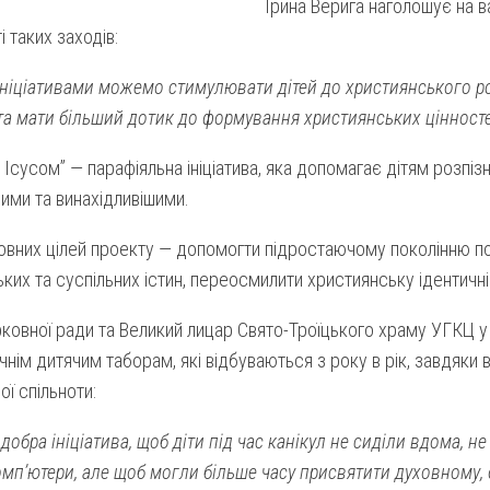
Ірина Верига наголошує на в
і таких заходів:
ініціативами можемо стимулювати дітей до християнського р
та мати більший дотик до формування християнських цінносте
з Ісусом” — парафіяльна ініціатива, яка допомагає дітям розпізн
ими та винахідливішими.
овних цілей проекту — допомогти підростаючому поколінню п
ких та суспільних істин, переосмилити християнську ідентичні
ковної ради та Великий лицар Свято-Троїцького храму УГКЦ у
чнім дитячим таборам, які відбуваються з року в рік, завдяки
ої спільноти:
добра ініціатива, щоб діти під час канікул не сиділи вдома, н
омп’ютери, але щоб могли більше часу присвятити духовному,