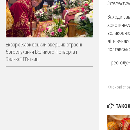
інтелектуа
Заходи зав
християнсь
великодніх
діти вчили
Екзарх Харківський звершив страсні
полтавсько
богослужіння Великого Четверга і
Великої Пʼятниці
Прес-служб
Ключові слов
ТАКОЖ