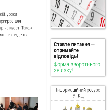
жій, уроки
оприкрас для
нтр на квест. Також
магали студенти
Ставте питання —
отримайте
відповідь!
Форма зворотнього
зв'язку!
Інформаційний ресурс
УГКЦ