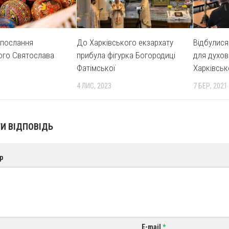
 послання
До Харківського екзархату
Відбулися
ого Святослава
прибула фігурка Богородиці
для духов
Фатімської
Харківськ
4 ЛИС, 2023
7 БЕР, 2021
И ВІДПОВІДЬ
р
E-mail
*