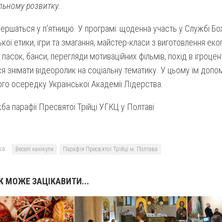
льному розвитку.
ершаться у п’ятницю. У програмі: щоденна участь у Службі Бо
кої етики, ігри та змагання, майстер-класи з виготовлення ек
 пасок, банси, перегляди мотиваційних фільмів, похід в ігроце
ся знімати відеоролик на соціальну тематику. У цьому їм допо
го осередку Української Академії Лідерства.
а парафії Пресвятої Трійці УГКЦ у Полтаві
а:
Веселі канікули
Парафія Пресвятої Трійці м. Полтава
 МОЖЕ ЗАЦІКАВИТИ...