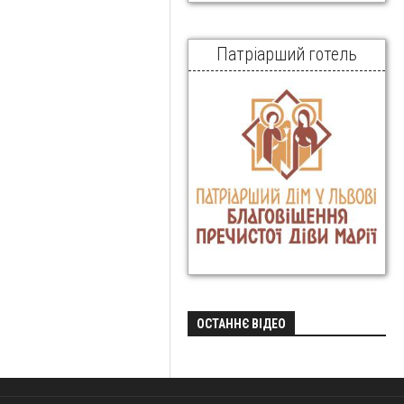
Патріарший готель
ОСТАННЄ ВІДЕО