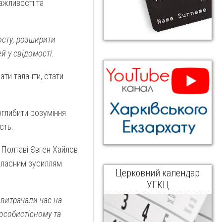
ажливості та
осту, розширити
й у свідомості.
ати таланти, стати
оглибити розуміння
сть.
 Полтаві Євген Хайлов
 власним зусиллям
Церковний календар
УГКЦ
е витрачали час на
 особистісному та