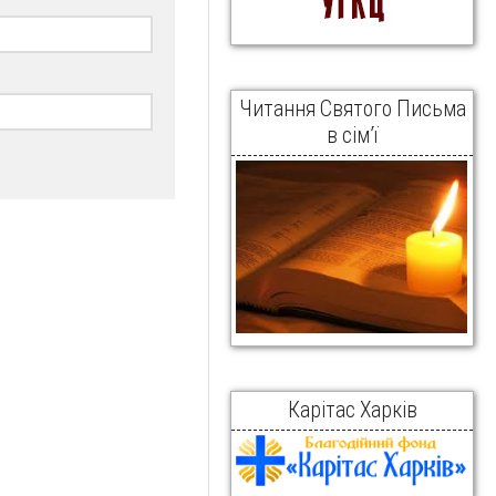
Читання Святого Письма
в сім’ї
Карітас Харків