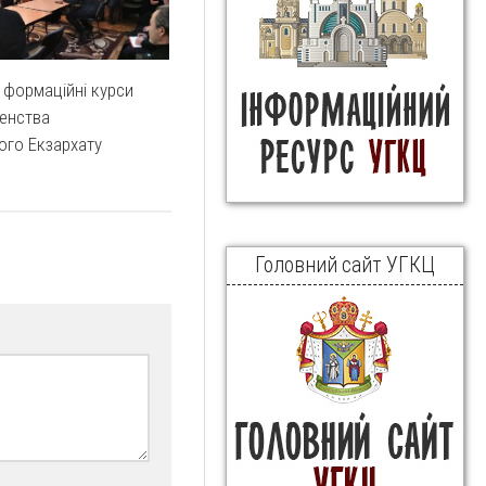
 формаційні курси
енства
ого Екзархату
Головний сайт УГКЦ