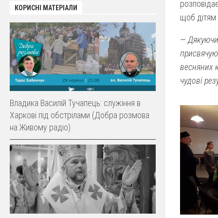
розповідає
КОРИСНІ МАТЕРІАЛИ
щоб дітям 
— Дякуючи 
присвячуют
весняних к
чудові рез
Владика Василій Тучапець: служіння в
Харкові під обстрілами (Добра розмова
на Живому радіо)