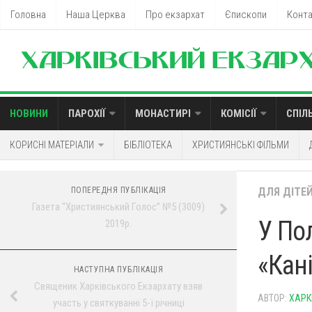
Головна
Наша Церква
Про екзархат
Єпископи
Конт
НОВИНИ
ПАРОХІЇ
МОНАСТИРІ
КОМІСІЇ
СПІЛ
КОРИСНІ МАТЕРІАЛИ
БІБЛІОТЕКА
ХРИСТИЯНСЬКІ ФІЛЬМИ
ПОПЕРЕДНЯ ПУБЛІКАЦІЯ
ДЛЯ ДІТЕ
Газета “Християнський Голос” №5 (3009)
У Пол
2019р.
«Кані
НАСТУПНА ПУБЛІКАЦІЯ
Священик Харківського Екзархату взяв
АВТОР:
ХАРК
участь у святкуванні 5-ї річниці