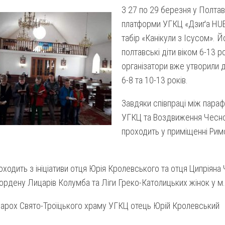
З 27 по 29 березня у Полтав
платформи УГКЦ «Дзиґа HUB
табір «Канікули з Ісусом». 
полтавські діти віком 6-13 р
організатори вже утворили дв
6-8 та 10-13 років.
Завдяки співпраці між параф
УГКЦ та Воздвиження Чесно
проходить у приміщенні Рим
ходить з ініціативи отця Юрія Кролевського та отця Ципріяна 
ордену Лицарів Колумба та Ліги Греко-Католицьких жінок у м
парох Свято-Троїцького храму УГКЦ отець Юрій Кролевський