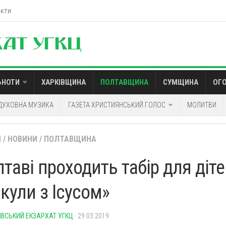
акти
ЬНОТИ
ХАРКІВЩИНА
ПОЛТАВЩИНА
СУМЩИНА
ОГ
ДУХОВНА МУЗИКА
ГАЗЕТА ХРИСТИЯНСЬКИЙ ГОЛОС
МОЛИТВИ
Й
/
НОВИНИ
/
ПОЛТАВЩИНА
таві проходить табір для діт
кули з Ісусом»
ІВСЬКИЙ ЕКЗАРХАТ УГКЦ
· 29.03.2019