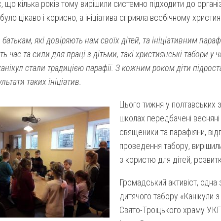
, що кілька років тому вирішили системно підходити до організ
було цікаво і корисно, а ініціатива сприяла всебічному христи
батькам, які довіряють нам своїх дітей, та ініціативним параф
ь час та сили для праці з дітьми, такі християнські табори у ча
анікул стали традицією парафії. З кожним роком діти підрост
ультати таких ініціатив.
Цього тижня у полтавських з
школах передбачені весняні 
священики та парафіяни, відп
проведення табору, вирішил
з користю для дітей, розвитку
Громадський активіст, одна з
дитячого табору «Канікули з
Свято-Троїцького храму УКГЦ