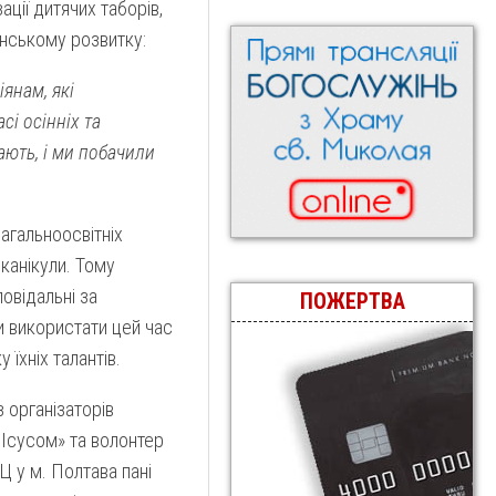
ації дитячих таборів,
янському розвитку:
іянам, які
сі осінніх та
ають, і ми побачили
агальноосвітніх
канікули. Тому
овідальні за
ПОЖЕРТВА
и використати цей час
 їхніх талантів.
 організаторів
 Ісусом» та волонтер
 у м. Полтава пані