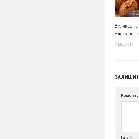
Великоднє
Блаженніш
7 КВІ, 2018
ЗАЛИШИТ
Комента
Ім’я
*