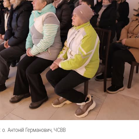
 о. Антоній Германович, ЧСВВ