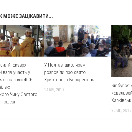
 МОЖЕ ЗАЦІКАВИТИ...
силій, Екзарх
У Полтаві школярам
й взяв участь у
розповіли про свято
ях з нагоди 400-
Христового Воскресіння
Відбувся 
вілею
14 КВІ, 2017
«Едельвей
кого Чину Святого
Харківськ
 Гошеві
3 ЛИП, 2015