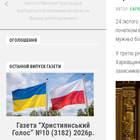
святого Миколая Чудотворця
АВТОР:
ХАРК
відбудеться безперервна молитва за
Україну (розклад молінь)
24 лютого 
початком в
мужньо бор
ОГОЛОШЕННЯ
У третю рі
Харківщині 
ОСТАННІЙ ВИПУСК ГАЗЕТИ
захисників
Газета “Християнський
Голос” №10 (3182) 2026р.