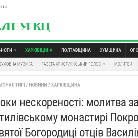
акти
ЬНОТИ
ХАРКІВЩИНА
ПОЛТАВЩИНА
СУМЩИНА
ОГ
ДУХОВНА МУЗИКА
ГАЗЕТА ХРИСТИЯНСЬКИЙ ГОЛОС
МОЛИТВИ
МОНАСТИРІ
/
НОВИНИ
/
ХАРКІВЩИНА
роки нескореності: молитва за
тилівському монастирі Покр
вятої Богородиці отців Василі