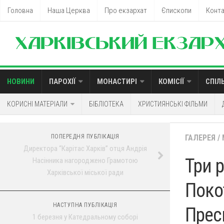
Головна
Наша Церква
Про екзархат
Єпископи
Конт
НОВИНИ
ПАРОХІЇ
МОНАСТИРІ
КОМІСІЇ
СПІЛ
КОРИСНІ МАТЕРІАЛИ
БІБЛІОТЕКА
ХРИСТИЯНСЬКІ ФІЛЬМИ
ПОПЕРЕДНЯ ПУБЛІКАЦІЯ
ГАЛЕРЕЯ
/
Директора “Карітас Харків” отця Андрія
Три 
Насінника нагороджено Грамотою
Харківської міської ради
Поко
НАСТУПНА ПУБЛІКАЦІЯ
Прес
1 березня у Катедральному соборі