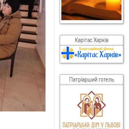
Карітас Харків
Патріарший готель