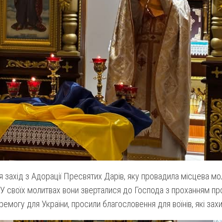
 захід з Адорації Пресвятих Дарів, яку провадила місцева мо
і”. У своїх молитвах вони зверталися до Господа з проханням п
еремогу для України, просили благословення для воїнів, які з