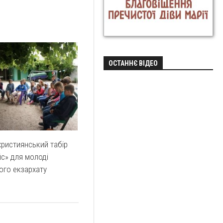
ОСТАННЄ ВІДЕО
християнський табір
с» для молоді
ого екзархату