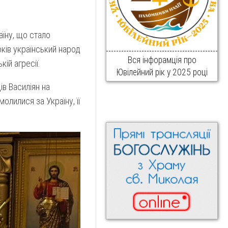
їну, що стало
оків український народ
Вся інфорамція про
ій агресії.
Ювілейний рік у 2025 році
ів Василіян на
молилися за Україну, її