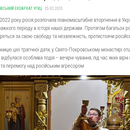
ІВСЬКИЙ ЕКЗАРХАТ УГКЦ
· 25.02.2025
2022 року росія розпочала повномасштабне вторгнення в Укра
ажкого періоду в історії нашої держави. Протягом багатьох р
еться за свою свободу та незалежність, протистоячи російськ
чницю цієї трагічної дати, у Свято-Покровському монастирі отц
відбулася особлива подія – вечірні чування, під час яких вірні 
 та перемогу над російським агресором.