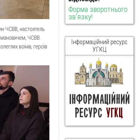
Форма зворотнього
зв'язку!
зин ЧСВВ, настоятель
ермановичем, ЧСВВ.
Інформаційний ресурс
леглих воїнів, героїв
УГКЦ