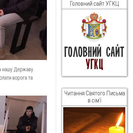
Головний сайт УГКЦ
а нашу Державу.
лати ворога та
Читання Святого Письма
в сім’ї