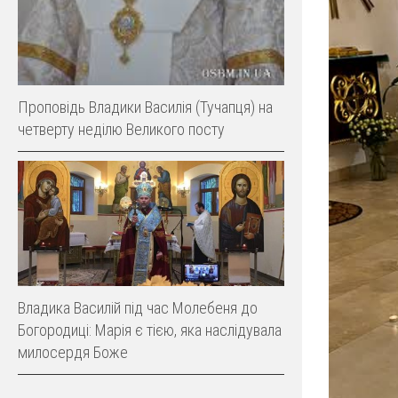
Проповідь Владики Василія (Тучапця) на
четверту неділю Великого посту
Владика Василій під час Молебеня до
Богородиці: Марія є тією, яка наслідувала
милосердя Боже