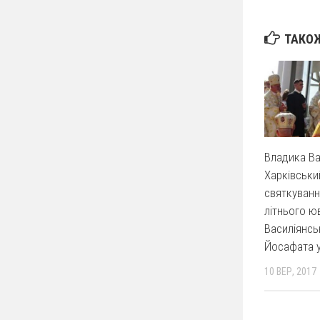
ТАКОЖ
Владика Ва
Харківськи
святкуванн
літнього ю
Василіянсь
Йосафата у
10 ВЕР, 2017