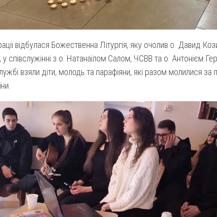
ації відбулася Божественна Літургія, яку очолив о. Давид Ко
 у співслужінні з о. Натанаїлом Салом, ЧСВВ та о. Антонієм Г
лужбі взяли діти, молодь та парафіяни, які разом молилися за по
їни.