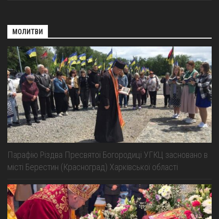
МОЛИТВИ
Парафію Різдва Пресвятої Богородиці УГКЦ засновано в
місті Берестин (Красноград) Харківської області