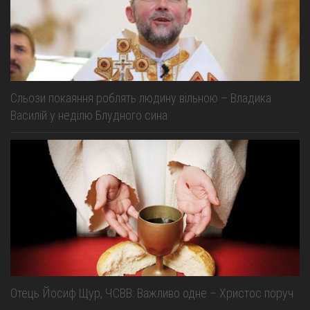
Сльози покаяння роблять людину вільною – Владика
Василій у неділю Блудного сина
Отець Йосиф Щур, ЧСВВ: Важливо одне – Христос поруч