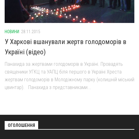
Оголошення
Трансляції
НОВИНИ
28.11.2015
У Харкові вшанували жертв голодоморів в
Україні (відео)
Панахида за жертвами голодоморів в Україні. Провадять
священики УГКЦ та УАПЦ біля першого в Україні Хреста
жертвам голодоморів в Молодіжному парку (колишній міський
цвинтар). Панахида з представниками...
ОГОЛОШЕННЯ