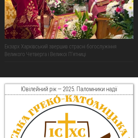
Екзарх Харківський звершив страсні богослужіння
Великого Четверга і Великої Пʼятниці
Ювілейний рік — 2025. Паломники надії