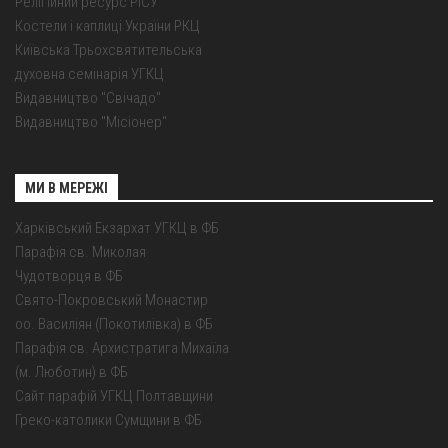
Релігійний ресурс РІСУ
Костели і каплиці України РКЦ
Київська Трьохсвятительська
духовна семінарія УГКЦ
Видавництво "Свічадо"
Видавництво "Місіонер"
МИ В МЕРЕЖІ
Харківський Екзархат УГКЦ в ФБ
Парафія св. Миколая
Чудотворця в ФБ
Свято-Покровський Монастир
оо. Василіян (Покотилівка) в ФБ
Парафія св. Архистратига Михаїла
(м. Люботин) в ФБ
Сайт парафій УГКЦ Полтавщини
Греко-католики Сумщини в ФБ