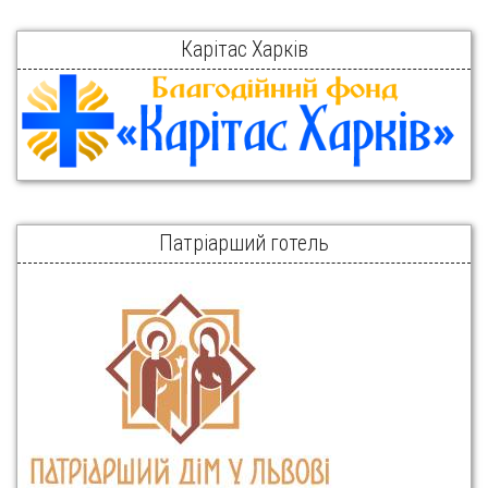
Карітас Харків
Патріарший готель