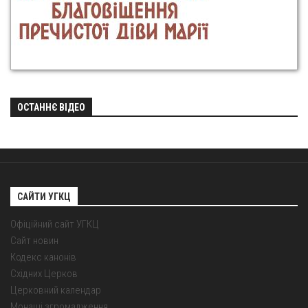
ОСТАННЄ ВІДЕО
САЙТИ УГКЦ
Офіційний сайт УГКЦ
Сайт новин
Кодекс канонів
Східних Церков
Церковний календар
Монаші згромадження