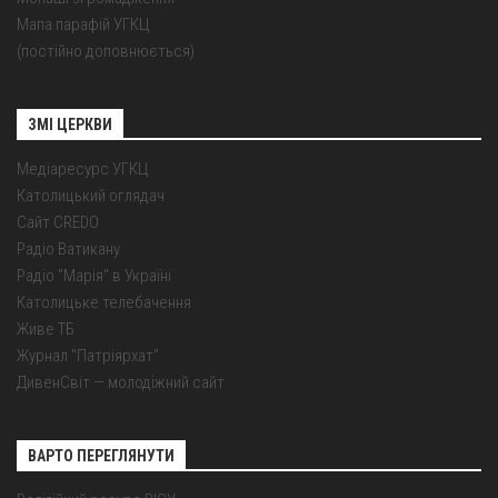
Мапа парафій УГКЦ
(постійно доповнюється)
ЗМІ ЦЕРКВИ
Медіаресурс УГКЦ
Католицький оглядач
Сайт CREDO
Радіо Ватикану
Радіо "Марія" в Україні
Католицьке телебачення
Живе ТБ
Журнал "Патріярхат"
ДивенСвіт — молодіжний сайт
ВАРТО ПЕРЕГЛЯНУТИ