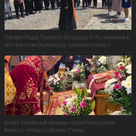
Парафію Різдва Пресвятої Богородиці УГКЦ засновано в
місті Берестин (Красноград) Харківської області
Екзарх Харківський звершив страсні богослужіння
Великого Четверга і Великої Пʼятниці