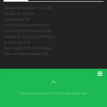
Харківський Екзархат УГКЦ в ФБ
Парафія св. Миколая
Чудотворця в ФБ
Свято-Покровський Монастир
оо. Василіян (Покотилівка) в ФБ
Парафія св. Архистратига Михаїла
(м. Люботин) в ФБ
Сайт парафій УГКЦ Полтавщини
Греко-католики Сумщини в ФБ
Головна
Про екзархат
Харківський Екзархат УГКЦ © Офіційний сайт
Парохії