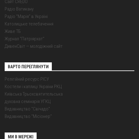
Сайт CREDO
Радіо Ватикану
Радіо "Марія" в Україні
Католицьке телебачення
Живе ТБ
Журнал "Патріярхат"
ДивенСвіт — молодіжний сайт
ВАРТО ПЕРЕГЛЯНУТИ
Релігійний ресурс РІСУ
Костели і каплиці України РКЦ
Київська Трьохсвятительська
духовна семінарія УГКЦ
Видавництво "Свічадо"
Видавництво "Місіонер"
МИ В МЕРЕЖІ