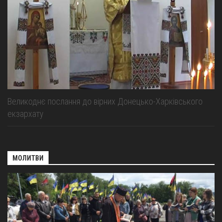
Оголошення
Трансляції
Великоднє послання до вірних Донецько-Харківського
екзархату
МОЛИТВИ