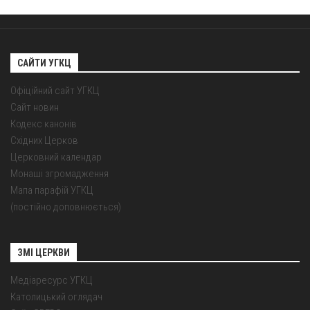
САЙТИ УГКЦ
Офіційний сайт УГКЦ
Сайт новин
Кодекс канонів
Східних Церков
Церковний календар
Монаші згромадження
Мапа парафій УГКЦ
(постійно доповнюється)
ЗМІ ЦЕРКВИ
Медіаресурс УГКЦ
Католицький оглядач