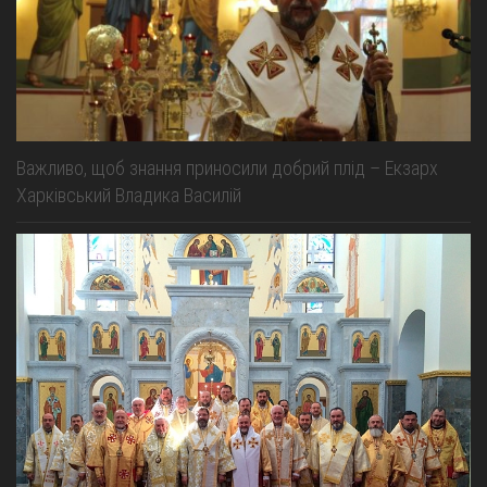
Важливо, щоб знання приносили добрий плід – Екзарх
Харківський Владика Василій