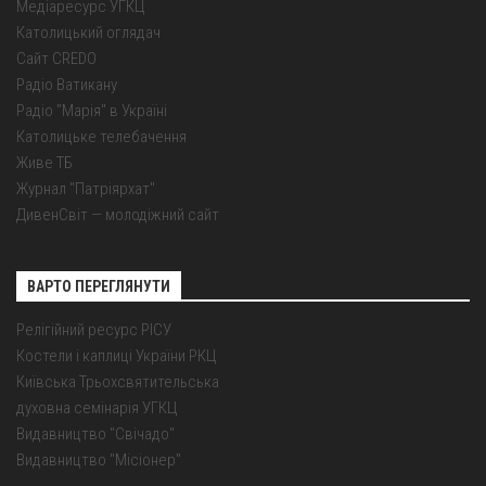
Медіаресурс УГКЦ
Католицький оглядач
Сайт CREDO
Радіо Ватикану
Радіо "Марія" в Україні
Католицьке телебачення
Живе ТБ
Журнал "Патріярхат"
ДивенСвіт — молодіжний сайт
ВАРТО ПЕРЕГЛЯНУТИ
Релігійний ресурс РІСУ
Костели і каплиці України РКЦ
Київська Трьохсвятительська
духовна семінарія УГКЦ
Видавництво "Свічадо"
Видавництво "Місіонер"