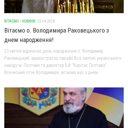
ВІТАЄМО
/
НОВИНИ
23.04.2018
Вітаємо о. Володимира Раковецького з
днем народження!
23 квітня відзначає день народження о. Володимир
Раковецький, адміністратор парафії Всіх святих українського
народу м. Полтави та директор БФ “Карітас Полтава”.
Всечесний отче Володимире, вітаємо вас з днем...