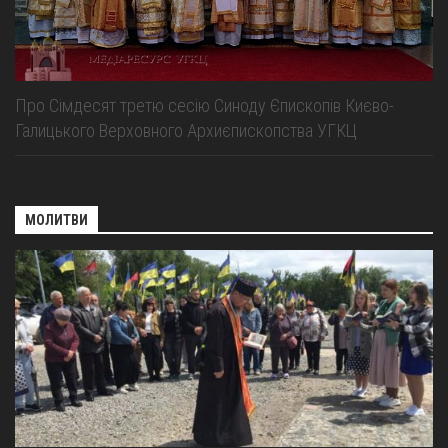
Про Сімдесят третю сесію Синоду Єпископів Києво-
Галицького Верховного Архиєпископства УГКЦ
МОЛИТВИ