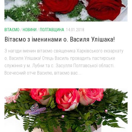
ВІТАЄМО
/
НОВИНИ
/
ПОЛТАВЩИНА
14.01.2018
Вітаємо з іменинами о. Василя Улішака!
З нагоди іменин вітаємо священика Харківського екзархату
о. Василя Улішака! Отець Василь провадить пастирське
служіння у м. Лубни та с. Засулля Полтавської області.
Всечесний отче Василю, вітаємо вас...