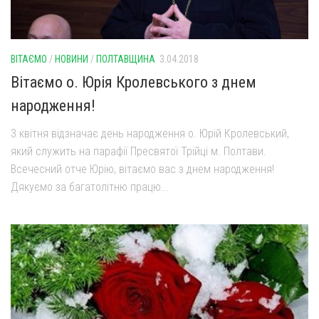
ВІТАЄМО
/
НОВИНИ
/
ПОЛТАВЩИНА
3.04.2018
Вітаємо о. Юрія Кролевського з днем
народження!
3 квітня відзначає день народження о. Юрій Кролевський,
який служить на парафії Пресвятої Трійці м. Полтави.
Всечесний отче Юрію, вітаємо вас з днем народження!
Дякуємо за багатолітню працю...