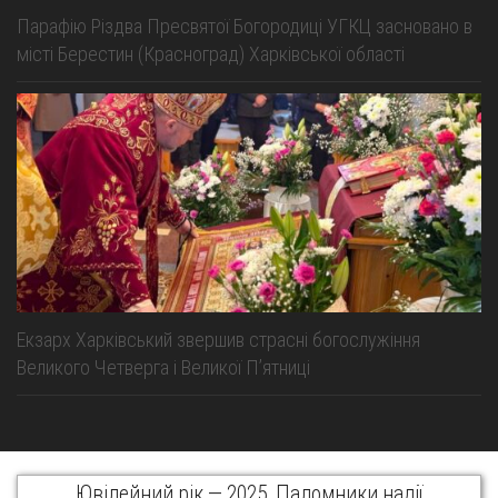
Парафію Різдва Пресвятої Богородиці УГКЦ засновано в
місті Берестин (Красноград) Харківської області
Екзарх Харківський звершив страсні богослужіння
Великого Четверга і Великої Пʼятниці
Ювілейний рік — 2025. Паломники надії