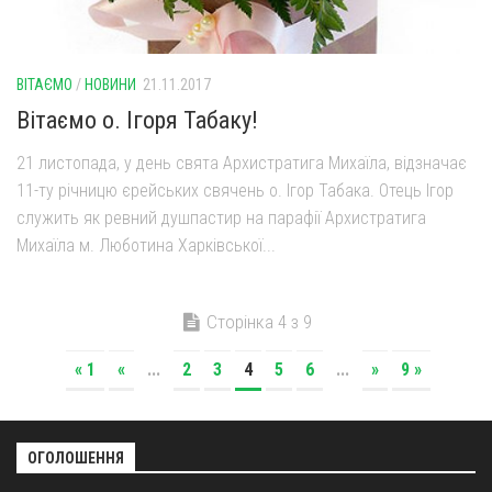
ВІТАЄМО
/
НОВИНИ
21.11.2017
Вітаємо о. Ігоря Табаку!
21 листопада, у день свята Архистратига Михаїла, відзначає
11-ту річницю єрейських свячень о. Ігор Табака. Отець Ігор
служить як ревний душпастир на парафії Архистратига
Михаїла м. Люботина Харківської...
Сторінка 4 з 9
« 1
«
...
2
3
4
5
6
...
»
9 »
ОГОЛОШЕННЯ