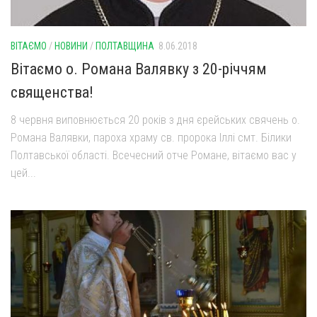
ВІТАЄМО
/
НОВИНИ
/
ПОЛТАВЩИНА
8.06.2018
Вітаємо о. Романа Валявку з 20-річчям
священства!
8 червня виповнюється 20 років з дня єрейських свячень о.
Романа Валявки, пароха храму св. пророка Іллі смт. Білики
Полтавської області. Всечесний отче Романе, вітаємо вас у
цей...