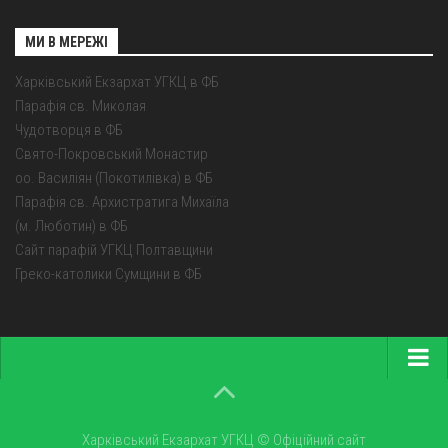
МИ В МЕРЕЖІ
Харківський Екзархат УГКЦ в ФБ
Парафія св. Миколая
Чудотворця в ФБ
Свято-Покровський Монастир
оо. Василіян (Покотилівка) в ФБ
Парафія св. Архистратига Михаїла
(м. Люботин) в ФБ
Сайт парафій УГКЦ Полтавщини
Греко-католики Сумщини в ФБ
Головна
Про екзархат
Харківський Екзархат УГКЦ © Офіційний сайт