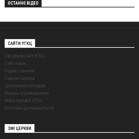
ОСТАННЄ ВІДЕО
САЙТИ УГКЦ
Офіційний сайт УГКЦ
Сайт новин
Кодекс канонів
Східних Церков
Церковний календар
Монаші згромадження
Мапа парафій УГКЦ
(постійно доповнюється)
ЗМІ ЦЕРКВИ