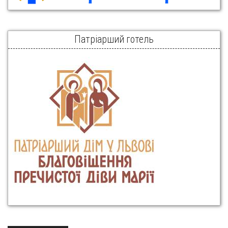
Патріарший готель