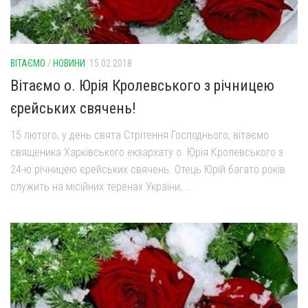
ВІТАЄМО
/
НОВИНИ
15.02.2018
Вітаємо о. Юрія Кролевського з річницею
єрейських свячень!
15 лютого, у день свята Стрітення Господнього, вітаємо
священика Харківського екзархату о. Юрія Кролевського з
24-ю річницею єрейських свячень. Отець Юрій багато років
служить на місійних теренах України,...