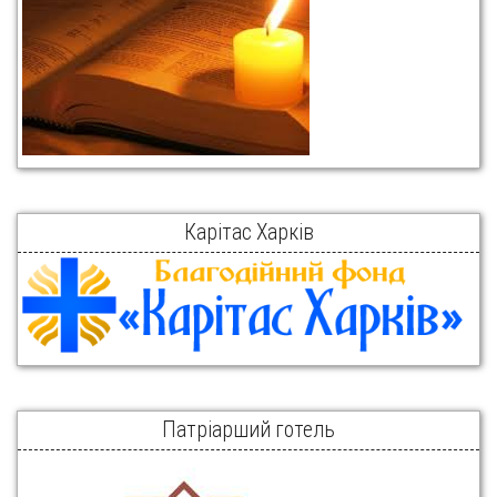
Карітас Харків
Патріарший готель