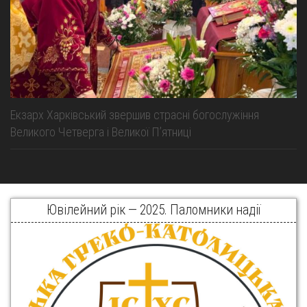
Екзарх Харківський звершив страсні богослужіння
Великого Четверга і Великої Пʼятниці
Ювілейний рік — 2025. Паломники надії