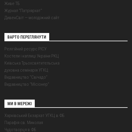
Живе ТБ
Журнал "Патріярхат"
ДивенСвіт — молодіжний сайт
ВАРТО ПЕРЕГЛЯНУТИ
Релігійний ресурс РІСУ
Костели і каплиці України РКЦ
Київська Трьохсвятительська
духовна семінарія УГКЦ
Видавництво "Свічадо"
Видавництво "Місіонер"
МИ В МЕРЕЖІ
Харківський Екзархат УГКЦ в ФБ
Парафія св. Миколая
Чудотворця в ФБ