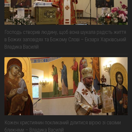
Св. Йосифа ОПДМ
Монастир сестер милосердя Св. Вінкентія. Дім Милосердя
Монастир Успення Пресвятої Богородиці Сестер Чину
Святого Василія Великого
Господь створив людину, щоб вона шукала радість життя
Комісії
в Божих заповідях та Божому Слові – Екзарх Харківський
Владика Василій
Катехитична комісія
Комісія у справах молоді
Комісія у справах родини
Комісія з питань душпастирства охорони здоров’я
Спільноти
Квіти Слобожанщини
Харківщина
Полтавщина
Кожен християнин покликаний ділитися вірою зі своїми
ближніми – Владика Василій
Сумщина