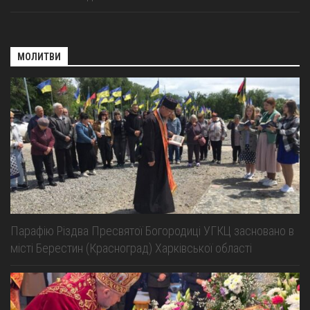
Оголошення
Трансляції
МОЛИТВИ
Парафію Різдва Пресвятої Богородиці УГКЦ засновано в
місті Берестин (Красноград) Харківської області