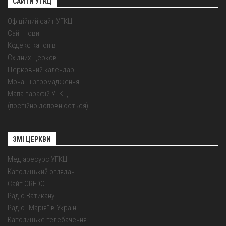
САЙТИ УГКЦ
Офіційний сайт УГКЦ
Сайт новин
Кодекс канонів
Східних Церков
Церковний календар
Монаші згромадження
Мапа парафій УГКЦ
(постійно доповнюється)
ЗМІ ЦЕРКВИ
Медіаресурс УГКЦ
Католицький оглядач
Сайт CREDO
Радіо Ватикану
Радіо "Марія" в Україні
Католицьке телебачення