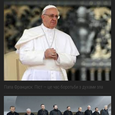
Папа Франциск: Піст — це час боротьби з духами зла