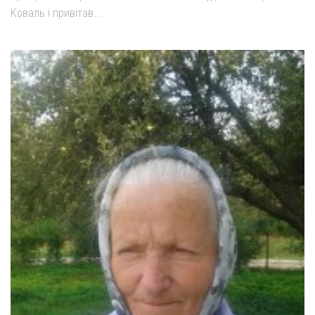
Св. Йосифа ОПДМ
Коваль і привітав...
Монастир сестер милосердя Св. Вінкентія. Дім Милосердя
Монастир Успення Пресвятої Богородиці Сестер Чину
Святого Василія Великого
Комісії
Катехитична комісія
Комісія у справах молоді
Комісія у справах родини
Комісія з питань душпастирства охорони здоров’я
Спільноти
Квіти Слобожанщини
Харківщина
Полтавщина
Сумщина