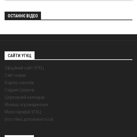
ОСТАННЄ ВІДЕО
САЙТИ УГКЦ
Офіційний сайт УГКЦ
Сайт новин
Кодекс канонів
Східних Церков
Церковний календар
Монаші згромадження
Мапа парафій УГКЦ
(постійно доповнюється)