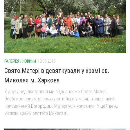
ГАЛЕРЕЯ
/
НОВИНИ
10.05.2015
Свято Матері відсвяткували у храмі св.
Миколая м. Харкова
У другу неділю травня ми відзначаємо Свято Матері.
Особливо приємно святкувати його у місяці травні, який
присвячений Богородиці, Матері усіх християн. У цей день
молодь храму святого Миколая...