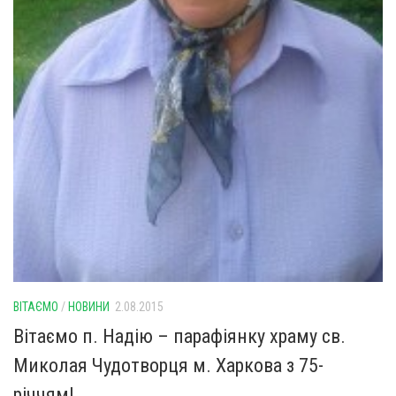
Оголошення
Трансляції
ВІТАЄМО
/
НОВИНИ
2.08.2015
Вітаємо п. Надію – парафіянку храму св.
Миколая Чудотворця м. Харкова з 75-
річчям!