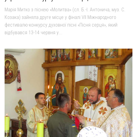
Марія Митко з піснею «Молитва» (сл. Б.-І. Антонича, муз. С.
Козака) зайняла друге місце у фіналі VII Міжнародного
фестивалю-конкурсу духовної пісні «Пісня серця», який
відбувався 13-14 червня у...