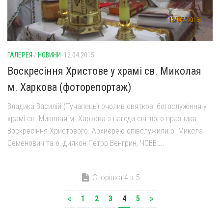
ГАЛЕРЕЯ
/
НОВИНИ
12.04.2015
Воскресіння Христове у храмі св. Миколая
м. Харкова (фоторепортаж)
Владика Василій (Тучапець) очолив святкові богослужіння у
храмі св. Миколая м. Харкова з нагоди світлого празника
Воскресіння Христового. Архиєрею співслужили о. Микола
Семенович та о.-диякон Петро Венгрин, ЧСВВ....
Сторінка 4 з 5
«
1
2
3
4
5
»