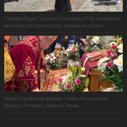
Парафію Різдва Пресвятої Богородиці УГКЦ засновано в
місті Берестин (Красноград) Харківської області
Екзарх Харківський звершив страсні богослужіння
Великого Четверга і Великої Пʼятниці