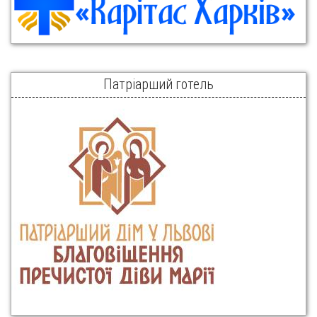
Патріарший готель