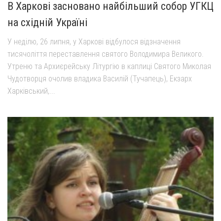
В Харкові засновано найбільший собор УГКЦ
на східній Україні
У неділю, 26 липня, у Харкові відбулося відзначення
тисячоліття переставлення святого Володимира Великого.
Утреню та Архиєрейську Літургію в каплиці Святого Миколая
Чудотворця очолив владика Василій (Тучапець), Екзарх
Харківський,...