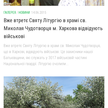
ГАЛЕРЕЯ
/
НОВИНИ
14.06.2015
Вже втретє Святу Літургію в храмі св.
Миколая Чудотворця м. Харкова відвідують
військові
Вже втретє Святу Літургію в храмі св. Миколая Чудотворця,
що в Харкові, відвідують військові. Це захисники нашої
Батьківщини, які служать у 3017 військовій частині
Національної гвардії. Літургію очолили...