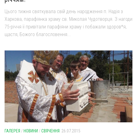
Цього тижня святкувала свій день народження п. Надія з
Харкова, парафіянка храму св. Миколая Чудотворця. З нагоди
75-річчя її привітали парафіяни храму і побажали здоров*я,
щастя, Божого благословення...
ГАЛЕРЕЯ
/
НОВИНИ
/
СВЯЧЕННЯ
26.07.2015