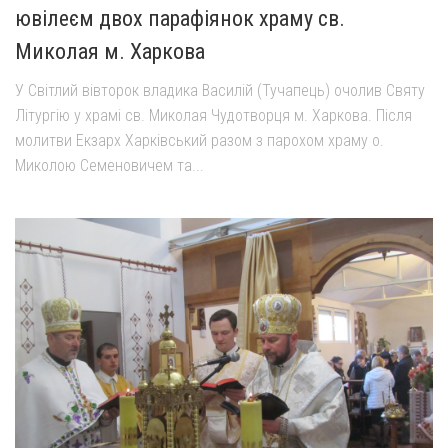
ювілеєм двох парафіянок храму св.
Миколая м. Харкова
У Світлий вівторок владика Василій (Тучапець) очолив Святу
Літургію у храмі св. Миколая Чудотворця м. Харкова. Після
молитви Екзарх Харківський разом з парохом храму о.
Миколою Семеновичем та...