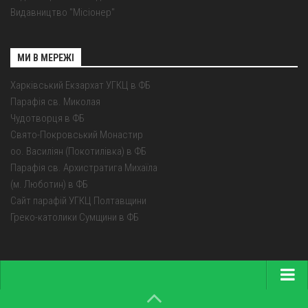
Видавництво "Місіонер"
МИ В МЕРЕЖІ
Харківський Екзархат УГКЦ в ФБ
Парафія св. Миколая
Чудотворця в ФБ
Свято-Покровський Монастир
оо. Василіян (Покотилівка) в ФБ
Парафія св. Архистратига Михаїла
(м. Люботин) в ФБ
Сайт парафій УГКЦ Полтавщини
Греко-католики Сумщини в ФБ
Головна