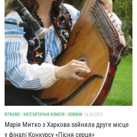
ВІТАЄМО
/
КАТЕХИТИЧНА КОМІСІЯ
/
НОВИНИ
16.06.2015
Марія Митко з Харкова зайняла друге місце
у фіналі Конкурсу «Пісня серця»