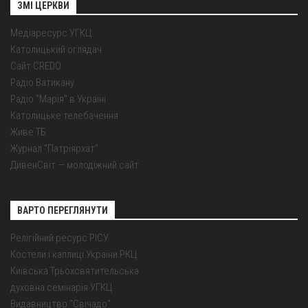
ЗМІ ЦЕРКВИ
Медіаресурс УГКЦ
Католицький оглядач
Сайт CREDO
Радіо Ватикану
Радіо "Марія" в Україні
Католицьке телебачення
Живе ТБ
Журнал "Патріярхат"
ДивенСвіт — молодіжний сайт
ВАРТО ПЕРЕГЛЯНУТИ
Релігійний ресурс РІСУ
Костели і каплиці України РКЦ
Київська Трьохсвятительська
духовна семінарія УГКЦ
Видавництво "Свічадо"