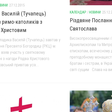
ВИНИ
27.12.2015
КАЛЕНДАР
/
НОВИНИ
25.12.
 Василій (Тучапець)
Різдвяне Послан
в римо-католиків з
Святослава
 Христовим
Високопреосвященним і
ладика Василій (Тучапець) завітав у
Архиєпископам та Митр
ня Пресвятої Богородиці (РКЦ) м.
єпископам, всечесному 
е взяв участь у святковому
преподобному монашест
і з нагоди Різдва Христового.
братам і сестрам, в Укра
івський привітав усіх...
світі сущим Слава на ви