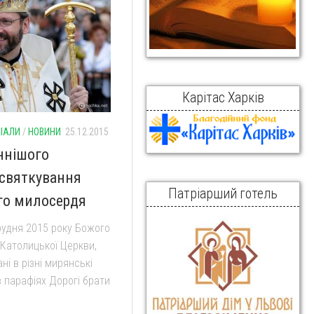
Карітас Харків
РІАЛИ
/
НОВИНИ
25.12.2015
ннішого
святкування
Патріарший готель
ого милосердя
грудня 2015 року Божого
-Католицької Церкви,
ні в різні мирянські
 в парафіях Дорогі брати