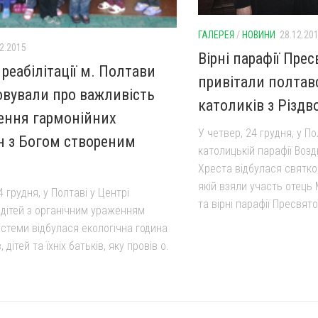
ГАЛЕРЕЯ
/
НОВИНИ
28.12.20
2.2015
Вірні парафії Прес
 реабілітації м. Полтави
привітали полтав
овували про важливість
католиків з Різд
ення гармонійних
У четвер, 24 грудня, у По
н з Богом створеним
католицькій парафії Воз
Хреста відбулася святко
якій взяли участь отец
4 грудня, у Полтаві у Центрі
та вірні парафії Пресвятої
ї дітей з органічним ураженням
истеми відбулася екологічна година
 дітей та їхніх батьків, яку провів о.