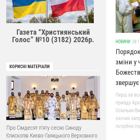
Газета “Християнський
Голос” №10 (3182) 2026р.
НОВИНИ
28.1
Порядок
зміни у
КОРИСНІ МАТЕРІАЛИ
Божестве
звершує
Перш за все
приїзду Арх
Оскільки В
охочих зап
потрібно по
Про Сімдесят п’яту сесію Синоду
Єпископів Києво-Галицького Верховного