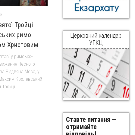
15
вятої Тройці
ських римо-
Церковний календар
УГКЦ
вом Христовим
лтаві у римсько-
движення Чесного
ва Різдвяна Меса, у
ь Максим Кролевський
 Тройці....
Ставте питання —
отримайте
відповідь!