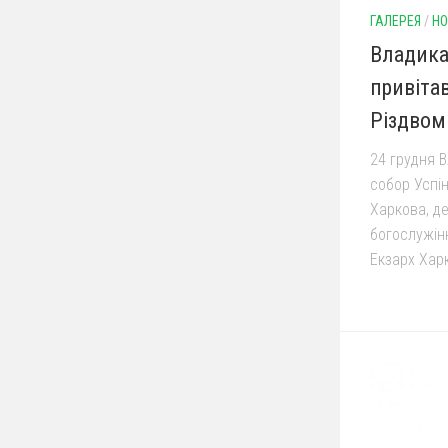
ГАЛЕРЕЯ
/
НО
Владика
привіта
Різдвом
24 грудня В
собор Успін
Харкова, д
богослужінн
Екзарх Харк