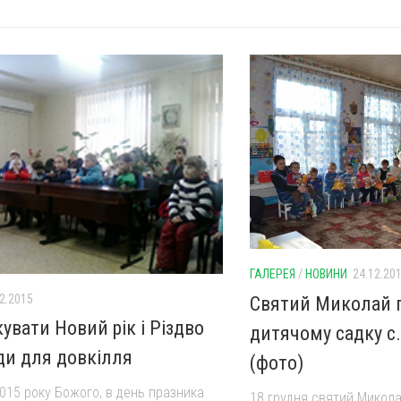
ГАЛЕРЕЯ
/
НОВИНИ
24.12.20
2.2015
Святий Миколай п
увати Новий рік і Різдво
дитячому садку с.
ди для довкілля
(фото)
2015 року Божого, в день празника
18 грудня святий Микола