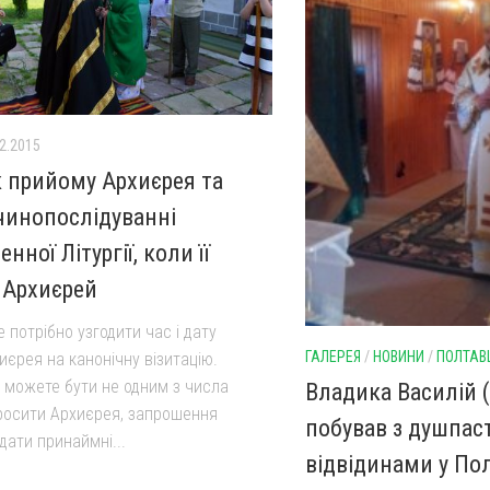
2.2015
 прийому Архиєрея та
 чинопослідуванні
нної Літургії, коли її
 Архиєрей
 потрібно узгодити час і дату
ГАЛЕРЕЯ
/
НОВИНИ
/
ПОЛТА
иєрея на канонічну візитацію.
и можете бути не одним з числа
Владика Василій 
росити Архиєрея, запрошення
побував з душпа
дати принаймні...
відвідинами у По