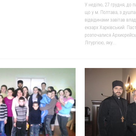
У неділю, 27 грудня, до п
що у м. Полтава, з душп
відвідинами завітав влад
екзарх Харківський. Паст
розпочалися Архиєрейс
Літургією, яку...