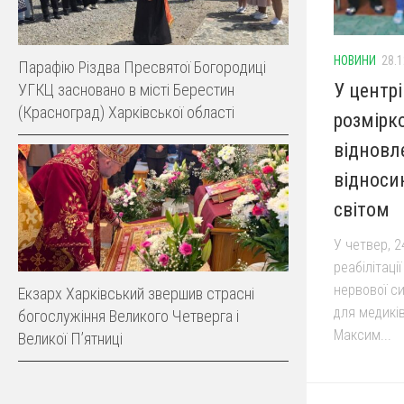
НОВИНИ
28.1
Парафію Різдва Пресвятої Богородиці
У центрі
УГКЦ засновано в місті Берестин
(Красноград) Харківської області
розмірк
відновл
відноси
світом
У четвер, 2
реабілітаці
нервової с
Екзарх Харківський звершив страсні
для медиків,
богослужіння Великого Четверга і
Максим...
Великої Пʼятниці