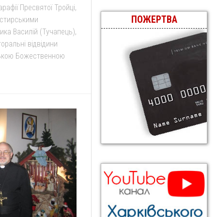
арафії Пресвятої Тройці,
ПОЖЕРТВА
астирськими
ика Василій (Тучапець),
оральні відвідини
ькою Божественною