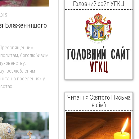
Головний сайт УГКЦ
2015
ня Блаженнішого
 Преосвященним
ополитам, боголюбивим
духовенству,
ву, возлюбленим
їні та на поселеннях у
сотах...
Читання Святого Письма
в сім’ї