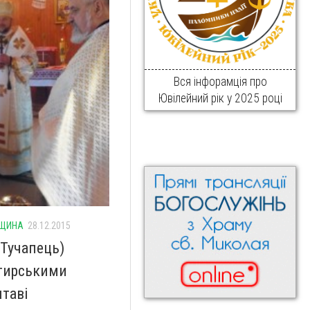
Вся інфорамція про
Ювілейний рік у 2025 році
ВЩИНА
28.12.2015
(Тучапець)
стирськими
лтаві