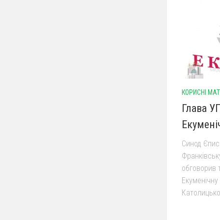
КОРИСНІ МА
Глава У
Екумені
Синод Єписк
Франківськ
обговорив т
Екуменічну 
Католицької