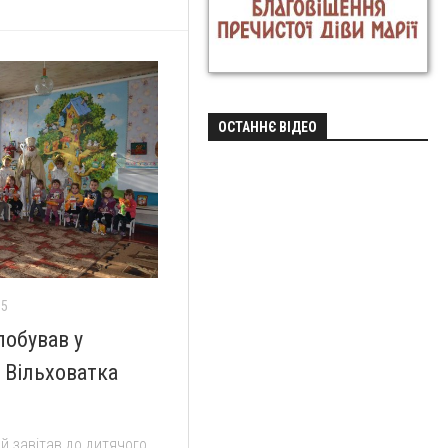
ОСТАННЄ ВІДЕО
15
обував у
 Вільховатка
й завітав до дитячого