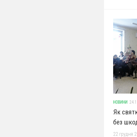
НОВИНИ
24.1
Як святк
без шко
22 грудня 