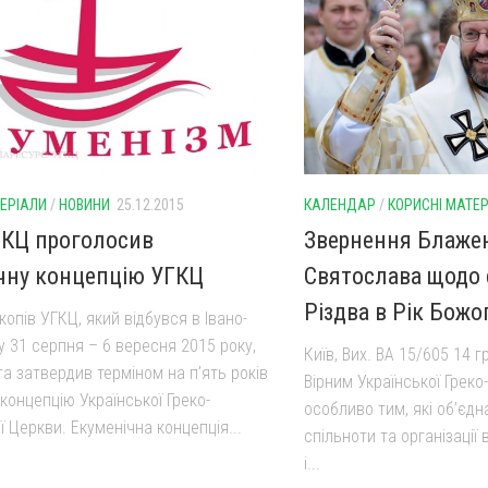
ТЕРІАЛИ
/
НОВИНИ
25.12.2015
КАЛЕНДАР
/
КОРИСНІ МАТЕ
ГКЦ проголосив
Звернення Блаже
чну концепцію УГКЦ
Святослава щодо 
Різдва в Рік Бож
опів УГКЦ, який відбувся в Івано-
у 31 серпня – 6 вересня 2015 року,
Київ, Вих. ВА 15/605 14 
а затвердив терміном на п’ять років
Вірним Української Греко
концепцію Української Греко-
особливо тим, які об’єдна
 Церкви. Екуменічна концепція...
спільноти та організації
і...