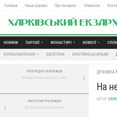
Головна
Наша Церква
Про екзархат
Єпископи
Конт
НОВИНИ
ПАРОХІЇ
МОНАСТИРІ
КОМІСІЇ
СПІЛ
КОРИСНІ МАТЕРІАЛИ
БІБЛІОТЕКА
ХРИСТИЯНСЬКІ ФІЛЬМИ
ПОПЕРЕДНЯ ПУБЛІКАЦІЯ
ДУХОВНА 
Возвеселімся всі купно нині
На не
АВТОР:
ХАРК
НАСТУПНА ПУБЛІКАЦІЯ
Во Вифлеємі нині новина