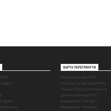
ВАРТО ПЕРЕГЛЯНУТИ
 УГКЦ
Релігійний ресурс РІСУ
оглядач
Костели і каплиці України РКЦ
Київська Трьохсвятительська
у
духовна семінарія УГКЦ
в Україні
Видавництво "Свічадо"
елебачення
Видавництво "Місіонер"