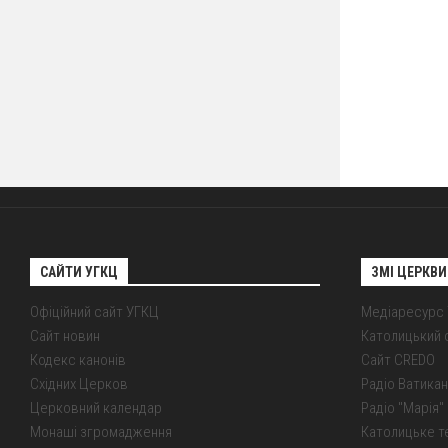
САЙТИ УГКЦ
ЗМІ ЦЕРКВИ
Офіційний сайт УГКЦ
Медіаресурс
Сайт новин
Католицький 
Кодекс канонів
Сайт CREDO
Східних Церков
Радіо Ватикан
Церковний календар
Радіо "Марія" 
Монаші згромадження
Католицьке т