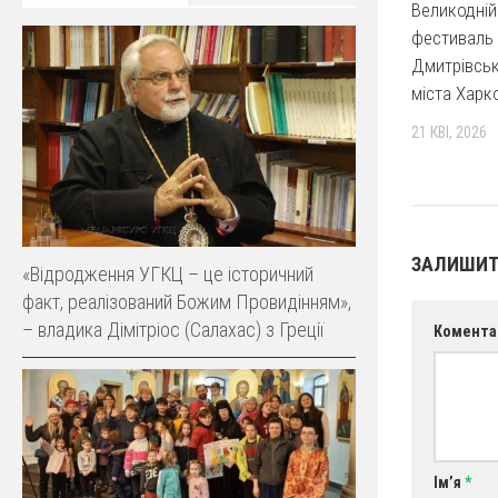
Великодній
фестиваль 
Дмитрівськ
міста Харк
21 КВІ, 2026
ЗАЛИШИТ
«Відродження УГКЦ – це історичний
факт, реалізований Божим Провидінням»,
– владика Дімітріос (Салахас) з Греції
Комента
Ім’я
*