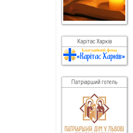
Карітас Харків
Патріарший готель