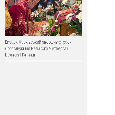
Екзарх Харківський звершив страсні
богослужіння Великого Четверга і
Великої Пʼятниці