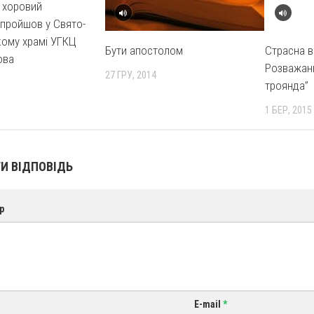
 хоровий
пройшов у Свято-
ому храмі УГКЦ
Бути апостолом
Страсна в
ова
Розважанн
27 ГРУ, 2014
троянда”
1 БЕР, 2015
И ВІДПОВІДЬ
р
E-mail
*