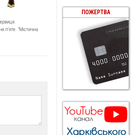
ПОЖЕРТВА
ервиця.
я п’яте. “Містична