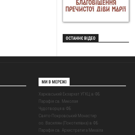
ОСТАННЄ ВІДЕО
МИ В МЕРЕЖІ
Харківський Екзархат УГКЦ в ФБ
Парафія св. Миколая
Чудотворця в ФБ
Свято-Покровський Монастир
оо. Василіян (Покотилівка) в ФБ
Парафія св. Архистратига Михаїла