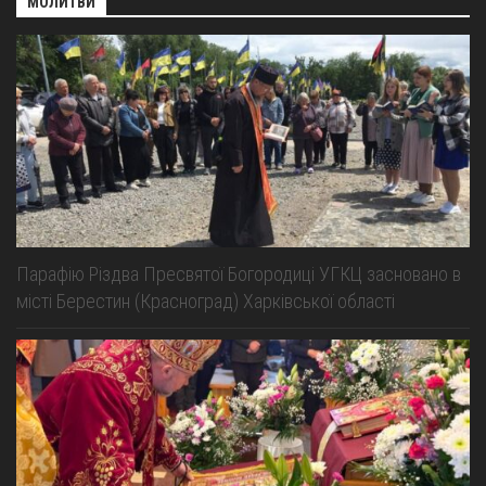
МОЛИТВИ
Парафію Різдва Пресвятої Богородиці УГКЦ засновано в
місті Берестин (Красноград) Харківської області