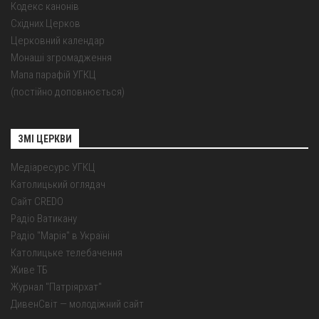
Кодекс канонів
Східних Церков
Церковний календар
Монаші згромадження
Мапа парафій УГКЦ
(постійно доповнюється)
ЗМІ ЦЕРКВИ
Медіаресурс УГКЦ
Католицький оглядач
Сайт CREDO
Радіо Ватикану
Радіо "Марія" в Україні
Католицьке телебачення
Живе ТБ
Журнал "Патріярхат"
ДивенСвіт — молодіжний сайт