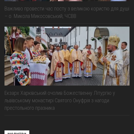
Важливо провести час посту з великою користю для душі
– о. Микола Микосовський, ЧСВВ
Екзарх Харківський очолив Божественну Літургію у
львівському монастирі Святого Онуфрія з нагоди
престольного празника