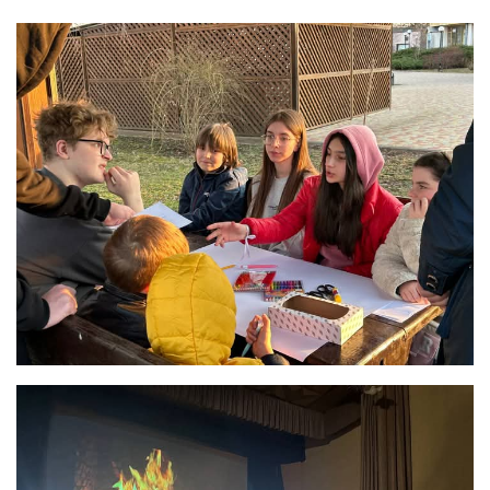
Вознесіння ГНІХ (с. Витівка)
Вознесіння Господнього (м. Кобеляки)
Пророка Іллі (смт. Білики)
Різдва Пресвятої Богородиці (с. Вільховатка)
Св. Апостола Андрія Первозванного (с. Засулля)
Св. Миколая (с. Деменки)
Успіння Пресвятої Богородиці (м. Кременчук)
Успіння Пресвятої Богородиці (м. Лубни)
Парохії Сумської області
Введення в храм Богородиці (м. Суми)
Матері Божої Неустанної Помочі (м. Охтирка)
Монастирі
Свято-Покровський монастир оо Василіян
Свято-Івано-Павлівський монастир сестер Згромадження