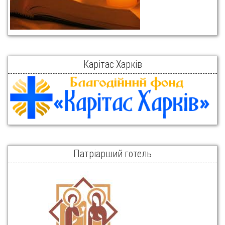
Карітас Харків
Патріарший готель