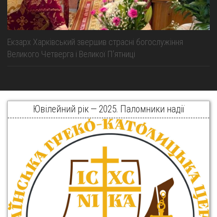
Екзарх Харківський звершив страсні богослужіння
Великого Четверга і Великої Пʼятниці
Ювілейний рік — 2025. Паломники надії