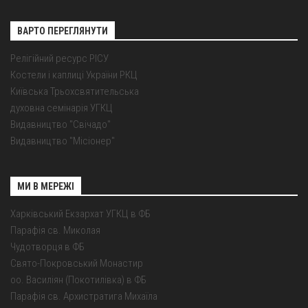
ВАРТО ПЕРЕГЛЯНУТИ
Релігійний ресурс РІСУ
Костели і каплиці України РКЦ
Київська Трьохсвятительська
духовна семінарія УГКЦ
Видавництво "Свічадо"
Видавництво "Місіонер"
МИ В МЕРЕЖІ
Харківський Екзархат УГКЦ в ФБ
Парафія св. Миколая
Чудотворця в ФБ
Свято-Покровський Монастир
оо. Василіян (Покотилівка) в ФБ
Парафія св. Архистратига Михаїла