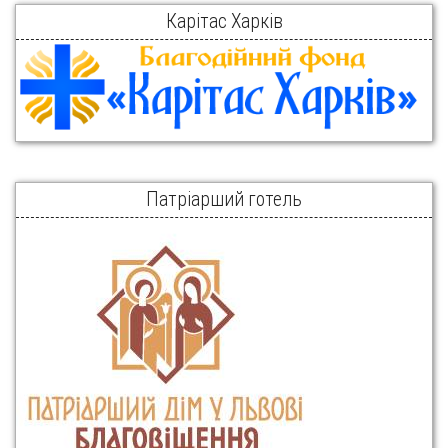
Карітас Харків
Патріарший готель