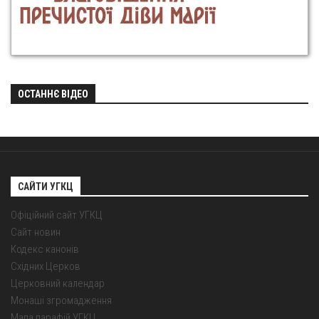
ОСТАННЄ ВІДЕО
САЙТИ УГКЦ
Офіційний сайт УГКЦ
Сайт новин
Кодекс канонів
Східних Церков
Церковний календар
Монаші згромадження
Мапа парафій УГКЦ