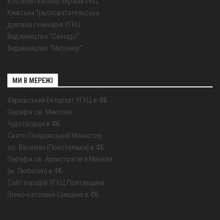
Костели і каплиці України РКЦ
Київська Трьохсвятительська
духовна семінарія УГКЦ
Видавництво "Свічадо"
Видавництво "Місіонер"
МИ В МЕРЕЖІ
Харківський Екзархат УГКЦ в ФБ
Парафія св. Миколая
Чудотворця в ФБ
Свято-Покровський Монастир
оо. Василіян (Покотилівка) в ФБ
Парафія св. Архистратига Михаїла
(м. Люботин) в ФБ
Сайт парафій УГКЦ Полтавщини
Греко-католики Сумщини в ФБ