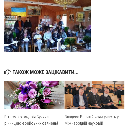
Вознесіння ГНІХ (с. Витівка)
Вознесіння Господнього (м. Кобеляки)
Пророка Іллі (смт. Білики)
Різдва Пресвятої Богородиці (с. Вільховатка)
Св. Апостола Андрія Первозванного (с. Засулля)
Св. Миколая (с. Деменки)
Успіння Пресвятої Богородиці (м. Кременчук)
Успіння Пресвятої Богородиці (м. Лубни)
ТАКОЖ МОЖЕ ЗАЦІКАВИТИ...
Парохії Сумської області
Введення в храм Богородиці (м. Суми)
Матері Божої Неустанної Помочі (м. Охтирка)
Монастирі
Свято-Покровський монастир оо Василіян
Вітаємо о. Андрія Буняка з
Владика Василій взяв участь у
річницею єрейських свячень!
Міжнародній науковій
Свято-Івано-Павлівський монастир сестер Згромадження