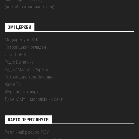
(постійно доповнюється)
ЗМІ ЦЕРКВИ
Медіаресурс УГКЦ
Католицький оглядач
Сайт CREDO
Радіо Ватикану
Радіо "Марія" в Україні
Католицьке телебачення
Живе ТБ
Журнал "Патріярхат"
ДивенСвіт — молодіжний сайт
ВАРТО ПЕРЕГЛЯНУТИ
Релігійний ресурс РІСУ