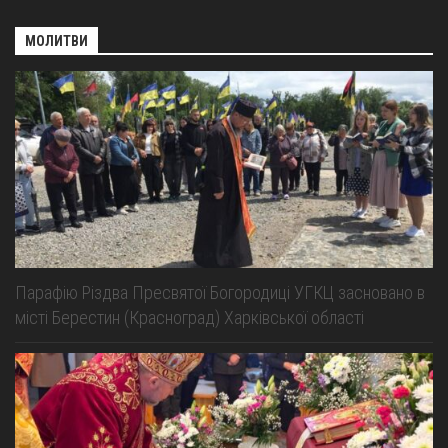
МОЛИТВИ
Парафію Різдва Пресвятої Богородиці УГКЦ засновано в
місті Берестин (Красноград) Харківської області