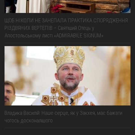
ЩОБ НІКОЛИ НЕ ЗАНЕПАЛА ПРАКТИКА СПОРЯДЖЕННЯ
РІЗДВЯНИХ ВЕРТЕПІВ – Святіший Отець у
Апостольському листі «ADMIRABILE SIGNUM»
Владика Василій: Наше серце, як у Закхея, має бажати
чогось досконалішого