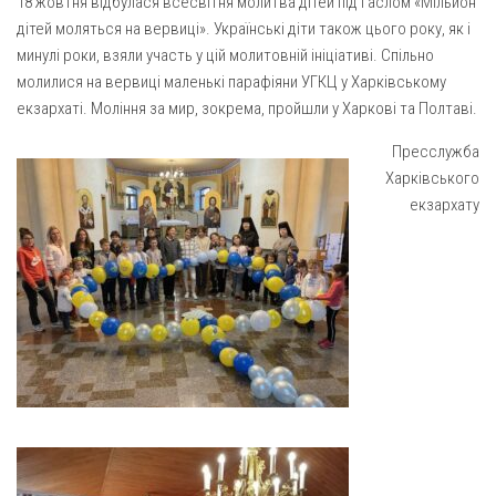
18 жовтня відбулася всесвітня молитва дітей під гаслом «Мільйон
Газета Християнський голос
Архистратига Михаїла (м. Люботин)
дітей моляться на вервиці». Українські діти також цього року, як і
Покрови Пресвятої Богородиці (с. Вільча)
Надруковані числа
минулі роки, взяли участь у цій молитовній ініціативі. Спільно
молилися на вервиці маленькі парафіяни УГКЦ у Харківському
Преображенська парафія (м. Лозова)
Молитви
екзархаті. Моління за мир, зокрема, пройшли у Харкові та Полтаві.
Парафія Благовіщення Пресвятої Богородиці (смт
Галерея
Золочів)
Пресслужба
Рух pro-life
Харківського
Парафія Різдва Пресвятої Богородиці м. Берестин
екзархату
(Красноград)
Парохії Полтавської області
Пресвятої Трійці (м. Полтава)
Всіх Святих українського народу (м. Полтава)
Свято-Юріївська парафія (м. Полтава)
Архистратига Михаїла (с. Пригарівка)
Благовіщення Пресвятої Богородиці (с. Шевченки)
Введення у храм Пресвятої Богородиці (с. Дашківка)