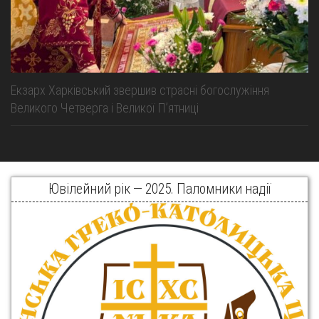
Екзарх Харківський звершив страсні богослужіння
Великого Четверга і Великої Пʼятниці
Ювілейний рік — 2025. Паломники надії