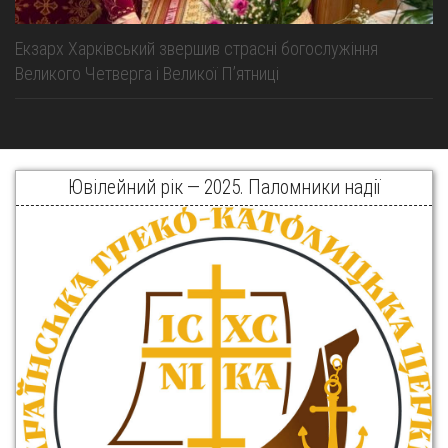
Екзарх Харківський звершив страсні богослужіння
Великого Четверга і Великої Пʼятниці
Ювілейний рік — 2025. Паломники надії