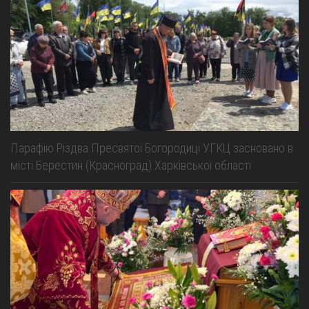
Парафію Різдва Пресвятої Богородиці УГКЦ засновано в
місті Берестин (Красноград) Харківської області