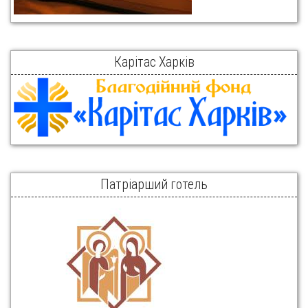
Карітас Харків
Патріарший готель