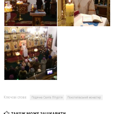
Св. Йосифа ОПДМ
Монастир сестер милосердя Св. Вінкентія. Дім Милосердя
Монастир Успення Пресвятої Богородиці Сестер Чину
Святого Василія Великого
Комісії
Катехитична комісія
Комісія у справах молоді
Комісія у справах родини
Комісія з питань душпастирства охорони здоров’я
Спільноти
Квіти Слобожанщини
Харківщина
Ключові слова:
Подячна Свята ЛІтургія
Покотилівський монастир
Полтавщина
Сумщина
ТАКОЖ МОЖЕ ЗАЦІКАВИТИ...