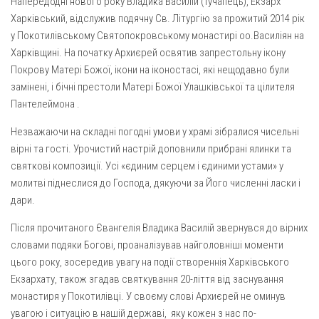
Напередодні нового року Владика Василій (Тучапець), Екзарх
Газета Християнський голос
Архистратига Михаїла (м. Люботин)
Харківський, відслужив подячну Св. Літургію за прожитий 2014 рік
Покрови Пресвятої Богородиці (с. Вільча)
Надруковані числа
у Покотилівському Святопокровському монастирі оо.Василіян на
Харківщині. На початку Архиєрей освятив запрестольну ікону
Преображенська парафія (м. Лозова)
Молитви
Покрову Матері Божої, ікони на іконостасі, які нещодавно були
Парафія Благовіщення Пресвятої Богородиці (смт
Галерея
замінені, і бічні престоли Матері Божої Улашківської та цілителя
Золочів)
Пантелеймона .
Рух pro-life
Парафія Різдва Пресвятої Богородиці м. Берестин
Незважаючи на складні погодні умови у храмі зібралися чисельні
(Красноград)
вірні та гості. Урочистий настрій доповнили прибрані ялинки та
Парохії Полтавської області
святкові композиції. Усі «єдиним серцем і єдиними устами» у
Пресвятої Трійці (м. Полтава)
молитві піднеслися до Господа, дякуючи за Його численні ласки і
дари.
Всіх Святих українського народу (м. Полтава)
Свято-Юріївська парафія (м. Полтава)
Після прочитаного Євангелія Владика Василій звернувся до вірних
словами подяки Богові, проаналізував найголовніші моменти
Архистратига Михаїла (с. Пригарівка)
цього року, зосередив увагу на події створеннія Харківського
Благовіщення Пресвятої Богородиці (с. Шевченки)
Екзархату, також згадав святкування 20-ліття від заснування
монастиря у Покотилівці. У своєму слові Архиєрей не оминув
Введення у храм Пресвятої Богородиці (с. Дашківка)
увагою і ситуацію в нашій державі, яку кожен з нас по-