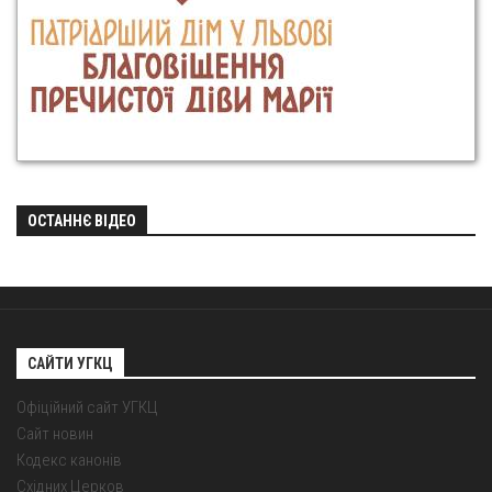
ОСТАННЄ ВІДЕО
САЙТИ УГКЦ
Офіційний сайт УГКЦ
Сайт новин
Кодекс канонів
Східних Церков