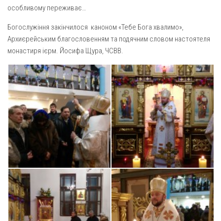
Вознесіння ГНІХ (с. Витівка)
особливому переживає…
Вознесіння Господнього (м. Кобеляки)
Богослужіння закінчилося каноном «Тебе Бога хвалимо»,
Пророка Іллі (смт. Білики)
Архиєрейським благословенням та подячним словом настоятеля
Різдва Пресвятої Богородиці (с. Вільховатка)
монастиря ієрм. Йосифа Щура, ЧСВВ.
Св. Апостола Андрія Первозванного (с. Засулля)
Св. Миколая (с. Деменки)
Успіння Пресвятої Богородиці (м. Кременчук)
Успіння Пресвятої Богородиці (м. Лубни)
Парохії Сумської області
Введення в храм Богородиці (м. Суми)
Матері Божої Неустанної Помочі (м. Охтирка)
Монастирі
Свято-Покровський монастир оо Василіян
Свято-Івано-Павлівський монастир сестер Згромадження