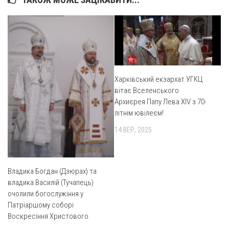
Оголошення
Трансляції
Харківський екзархат УГКЦ
вітає Вселенського
Архиєрея Папу Лева XIV з 70-
літнім ювілеєм!
14 ВЕР, 2025
Владика Богдан (Дзюрах) та
владика Василій (Тучапець)
очолили богослужіння у
Патріаршому соборі
Воскресіння Христового