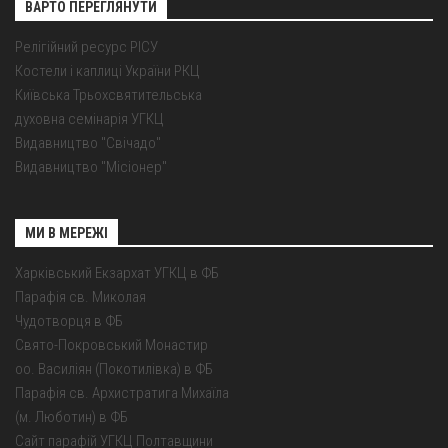
ВАРТО ПЕРЕГЛЯНУТИ
Релігійний ресурс РІСУ
Костели і каплиці України РКЦ
Київська Трьохсвятительська
духовна семінарія УГКЦ
Видавництво "Свічадо"
Видавництво "Місіонер"
МИ В МЕРЕЖІ
Харківський Екзархат УГКЦ в ФБ
Парафія св. Миколая
Чудотворця в ФБ
Свято-Покровський Монастир
оо. Василіян (Покотилівка) в ФБ
Парафія св. Архистратига Михаїла
(м. Люботин) в ФБ
Сайт парафій УГКЦ Полтавщини