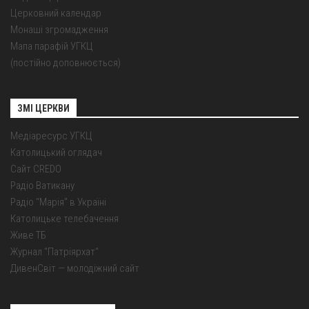
Церковний календар
Монаші згромадження
Мапа парафій УГКЦ
(постійно доповнюється)
ЗМІ ЦЕРКВИ
Медіаресурс УГКЦ
Католицький оглядач
Сайт CREDO
Радіо Ватикану
Радіо "Марія" в Україні
Католицьке телебачення
Живе ТБ
Журнал "Патріярхат"
ДивенСвіт — молодіжний сайт