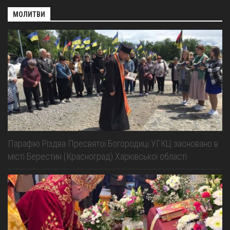
МОЛИТВИ
Парафію Різдва Пресвятої Богородиці УГКЦ засновано в
місті Берестин (Красноград) Харківської області