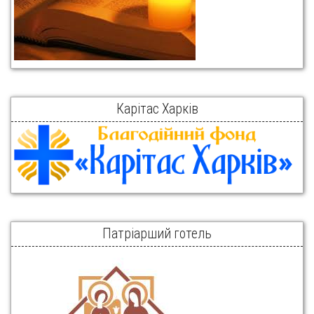
Карітас Харків
Патріарший готель