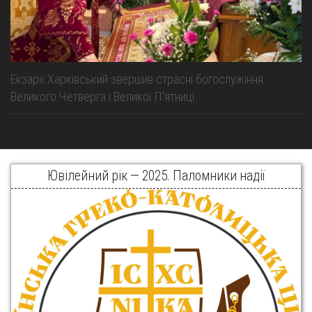
Екзарх Харківський звершив страсні богослужіння
Великого Четверга і Великої Пʼятниці
Ювілейний рік — 2025. Паломники надії