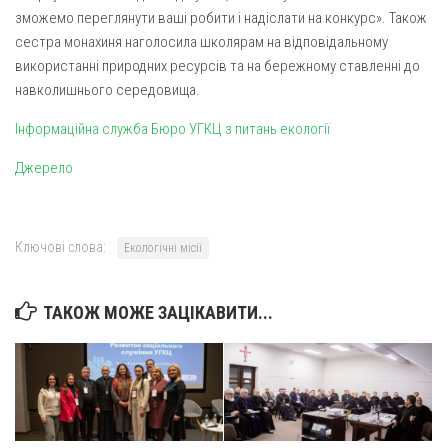
Св. Йосифа ОПДМ
зможемо переглянути ваші робити і надіслати на конкурс». Також
Монастир сестер милосердя Св. Вінкентія. Дім Милосердя
сестра монахиня наголосила школярам на відповідальному
використанні природних ресурсів та на бережному ставленні до
Монастир Успення Пресвятої Богородиці Сестер Чину
навколишнього середовища.
Святого Василія Великого
Інформаційна служба Бюро УГКЦ з питань екології
Комісії
Катехитична комісія
Джерело
Комісія у справах молоді
Комісія у справах родини
Ключові слова:
Екологічні місії
Комісія з питань душпастирства охорони здоров’я
Спільноти
ТАКОЖ МОЖЕ ЗАЦІКАВИТИ...
Квіти Слобожанщини
Харківщина
Полтавщина
Сумщина