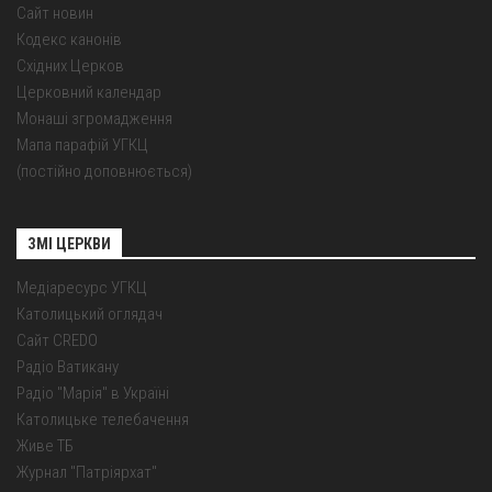
Сайт новин
Кодекс канонів
Східних Церков
Церковний календар
Монаші згромадження
Мапа парафій УГКЦ
(постійно доповнюється)
ЗМІ ЦЕРКВИ
Медіаресурс УГКЦ
Католицький оглядач
Сайт CREDO
Радіо Ватикану
Радіо "Марія" в Україні
Католицьке телебачення
Живе ТБ
Журнал "Патріярхат"