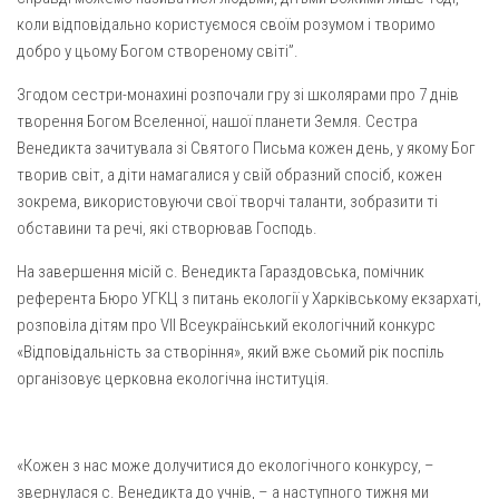
Вознесіння ГНІХ (с. Витівка)
коли відповідально користуємося своїм розумом і творимо
Вознесіння Господнього (м. Кобеляки)
добро у цьому Богом створеному світі”.
Пророка Іллі (смт. Білики)
Згодом сестри-монахині розпочали гру зі школярами про 7 днів
Різдва Пресвятої Богородиці (с. Вільховатка)
творення Богом Вселенної, нашої планети Земля. Сестра
Венедикта зачитувала зі Святого Письма кожен день, у якому Бог
Св. Апостола Андрія Первозванного (с. Засулля)
творив світ, а діти намагалися у свій образний спосіб, кожен
Св. Миколая (с. Деменки)
зокрема, використовуючи свої творчі таланти, зобразити ті
Успіння Пресвятої Богородиці (м. Кременчук)
обставини та речі, які створював Господь.
Успіння Пресвятої Богородиці (м. Лубни)
На завершення місій с. Венедикта Гараздовська, помічник
Парохії Сумської області
референта Бюро УГКЦ з питань екології у Харківському екзархаті,
розповіла дітям про VII Всеукраїнський екологічний конкурс
Введення в храм Богородиці (м. Суми)
«Відповідальність за створіння», який вже сьомий рік поспіль
Матері Божої Неустанної Помочі (м. Охтирка)
організовує церковна екологічна інституція.
Монастирі
Свято-Покровський монастир оо Василіян
«Кожен з нас може долучитися до екологічного конкурсу, –
Свято-Івано-Павлівський монастир сестер Згромадження
звернулася с. Венедикта до учнів, – а наступного тижня ми