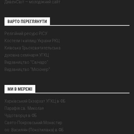
ДивенСвіт — молодіжний сайт
ВАРТО ПЕРЕГЛЯНУТИ
Релігійний ресурс РІСУ
Костели і каплиці України РКЦ
Київська Трьохсвятительська
духовна семінарія УГКЦ
Видавництво "Свічадо"
Видавництво "Місіонер"
МИ В МЕРЕЖІ
Харківський Екзархат УГКЦ в ФБ
Парафія св. Миколая
Чудотворця в ФБ
Свято-Покровський Монастир
оо. Василіян (Покотилівка) в ФБ