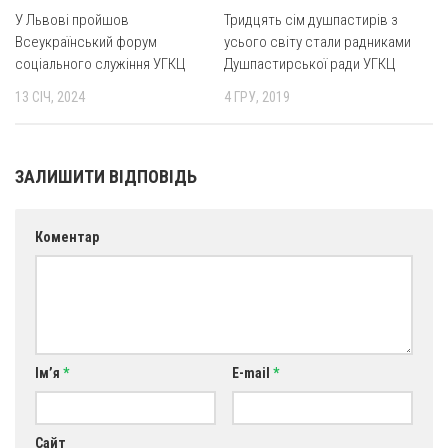
У Львові пройшов
Тридцять сім душпастирів з
Оголошення
Всеукраїнський форум
усього світу стали радниками
соціального служіння УГКЦ
Душпастирської ради УГКЦ
Трансляції
13 СІЧ, 2024
4 ГРУ, 2019
ЗАЛИШИТИ ВІДПОВІДЬ
Коментар
Ім’я
*
E-mail
*
Сайт