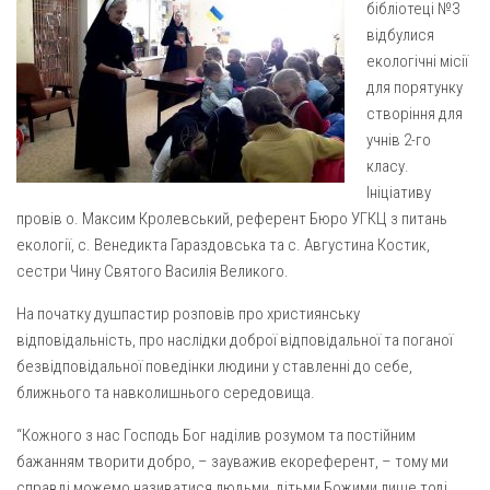
бібліотеці №3
Газета Християнський голос
Архистратига Михаїла (м. Люботин)
відбулися
Покрови Пресвятої Богородиці (с. Вільча)
Надруковані числа
екологічні місії
для порятунку
Преображенська парафія (м. Лозова)
Молитви
створіння для
Парафія Благовіщення Пресвятої Богородиці (смт
Галерея
учнів 2-го
Золочів)
класу.
Рух pro-life
Парафія Різдва Пресвятої Богородиці м. Берестин
Ініціативу
(Красноград)
провів о. Максим Кролевський, референт Бюро УГКЦ з питань
Парохії Полтавської області
екології, с. Венедикта Гараздовська та с. Августина Костик,
сестри Чину Святого Василія Великого.
Пресвятої Трійці (м. Полтава)
Всіх Святих українського народу (м. Полтава)
На початку душпастир розповів про християнську
відповідальність, про наслідки доброї відповідальної та поганої
Свято-Юріївська парафія (м. Полтава)
безвідповідальної поведінки людини у ставленні до себе,
Архистратига Михаїла (с. Пригарівка)
ближнього та навколишнього середовища.
Благовіщення Пресвятої Богородиці (с. Шевченки)
“Кожного з нас Господь Бог наділив розумом та постійним
Введення у храм Пресвятої Богородиці (с. Дашківка)
бажанням творити добро, – зауважив екореферент, – тому ми
справді можемо називатися людьми, дітьми Божими лише тоді,