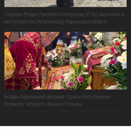
Парафію Різдва Пресвятої Богородиці УГКЦ засновано в
місті Берестин (Красноград) Харківської області
Екзарх Харківський звершив страсні богослужіння
Великого Четверга і Великої Пʼятниці