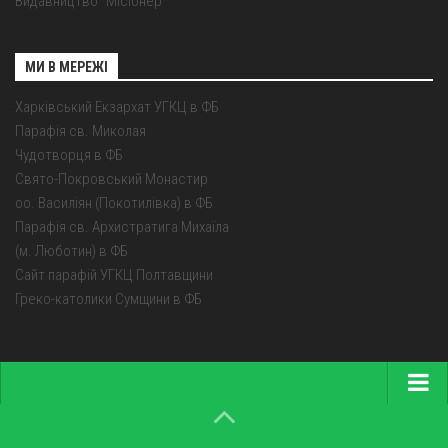
Видавництво "Місіонер"
МИ В МЕРЕЖІ
Харківський Екзархат УГКЦ в ФБ
Парафія св. Миколая
Чудотворця в ФБ
Свято-Покровський Монастир
оо. Василіян (Покотилівка) в ФБ
Парафія св. Архистратига Михаїла
(м. Люботин) в ФБ
Сайт парафій УГКЦ Полтавщини
Греко-католики Сумщини в ФБ
Головна