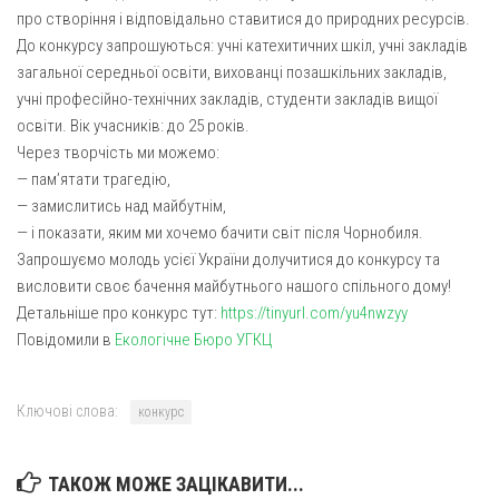
Св. Йосифа ОПДМ
про створіння і відповідально ставитися до природних ресурсів.
Монастир сестер милосердя Св. Вінкентія. Дім Милосердя
До конкурсу запрошуються: учні катехитичних шкіл, учні закладів
загальної середньої освіти, вихованці позашкільних закладів,
Монастир Успення Пресвятої Богородиці Сестер Чину
учні професійно-технічних закладів, студенти закладів вищої
Святого Василія Великого
освіти. Вік учасників: до 25 років.
Комісії
Через творчість ми можемо:
— пам’ятати трагедію,
Катехитична комісія
— замислитись над майбутнім,
Комісія у справах молоді
— і показати, яким ми хочемо бачити світ після Чорнобиля.
Комісія у справах родини
Запрошуємо молодь усієї України долучитися до конкурсу та
висловити своє бачення майбутнього нашого спільного дому!
Комісія з питань душпастирства охорони здоров’я
Детальніше про конкурс тут:
https://tinyurl.com/yu4nwzyy
Спільноти
Повідомили в
Екологічне Бюро УГКЦ
Квіти Слобожанщини
Харківщина
Ключові слова:
конкурс
Полтавщина
ТАКОЖ МОЖЕ ЗАЦІКАВИТИ...
Сумщина