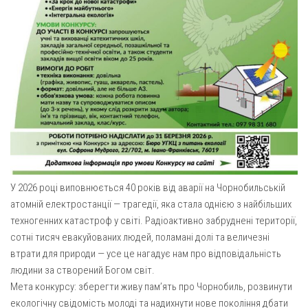
Вознесіння ГНІХ (с. Витівка)
Вознесіння Господнього (м. Кобеляки)
Пророка Іллі (смт. Білики)
Різдва Пресвятої Богородиці (с. Вільховатка)
Св. Апостола Андрія Первозванного (с. Засулля)
Св. Миколая (с. Деменки)
Успіння Пресвятої Богородиці (м. Кременчук)
Успіння Пресвятої Богородиці (м. Лубни)
Парохії Сумської області
У 2026 році виповнюється 40 років від аварії на Чорнобильській
атомній електростанції — трагедії, яка стала однією з найбільших
Введення в храм Богородиці (м. Суми)
техногенних катастроф у світі. Радіоактивно забруднені території,
Матері Божої Неустанної Помочі (м. Охтирка)
сотні тисяч евакуйованих людей, поламані долі та величезні
Монастирі
втрати для природи — усе це нагадує нам про відповідальність
людини за створений Богом світ.
Свято-Покровський монастир оо Василіян
Мета конкурсу: зберегти живу пам’ять про Чорнобиль, розвинути
Свято-Івано-Павлівський монастир сестер Згромадження
екологічну свідомість молоді та надихнути нове покоління дбати