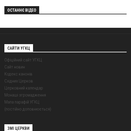
ОСТАННЄ ВІДЕО
САЙТИ УГКЦ
Офіційний сайт УГКЦ
Сайт новин
Кодекс канонів
Східних Церков
Церковний календар
Монаші згромадження
Мапа парафій УГКЦ
(постійно доповнюється)
ЗМІ ЦЕРКВИ