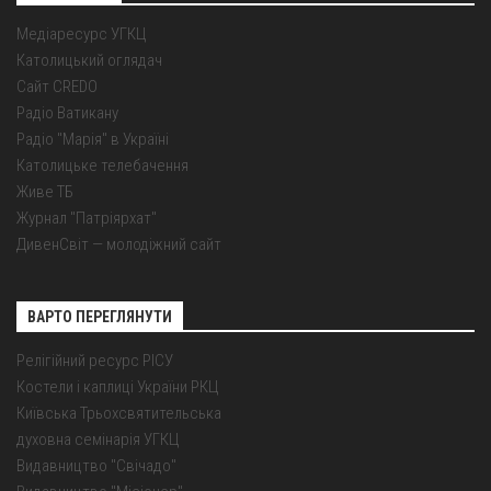
Медіаресурс УГКЦ
Католицький оглядач
Сайт CREDO
Радіо Ватикану
Радіо "Марія" в Україні
Католицьке телебачення
Живе ТБ
Журнал "Патріярхат"
ДивенСвіт — молодіжний сайт
ВАРТО ПЕРЕГЛЯНУТИ
Релігійний ресурс РІСУ
Костели і каплиці України РКЦ
Київська Трьохсвятительська
духовна семінарія УГКЦ
Видавництво "Свічадо"