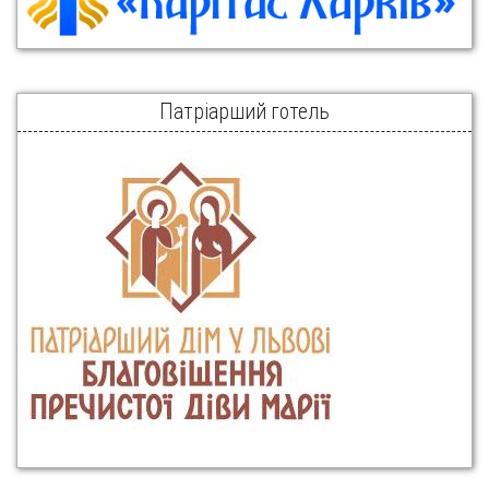
Патріарший готель