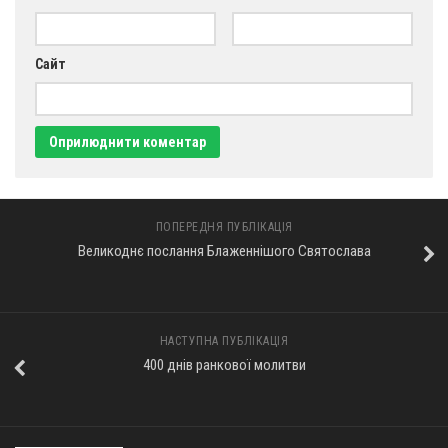
Оголошення
Сайт
Трансляції
ПОПЕРЕДНЯ ПУБЛІКАЦІЯ
Великоднє послання Блаженнішого Cвятослава
НАСТУПНА ПУБЛІКАЦІЯ
400 днів ранкової молитви