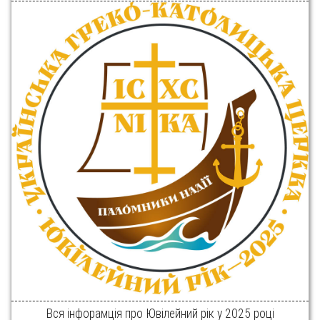
Вся інфорамція про Ювілейний рік у 2025 році