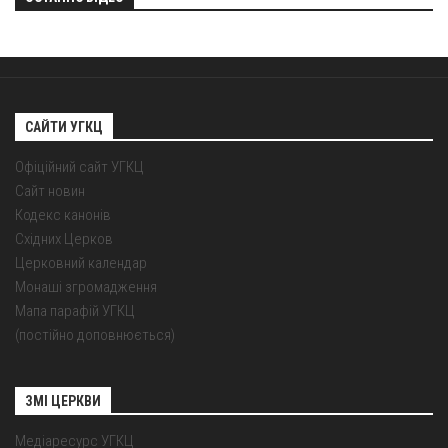
САЙТИ УГКЦ
Офіційний сайт УГКЦ
Сайт новин
Кодекс канонів
Східних Церков
Церковний календар
Монаші згромадження
Мапа парафій УГКЦ
(постійно доповнюється)
ЗМІ ЦЕРКВИ
Медіаресурс УГКЦ