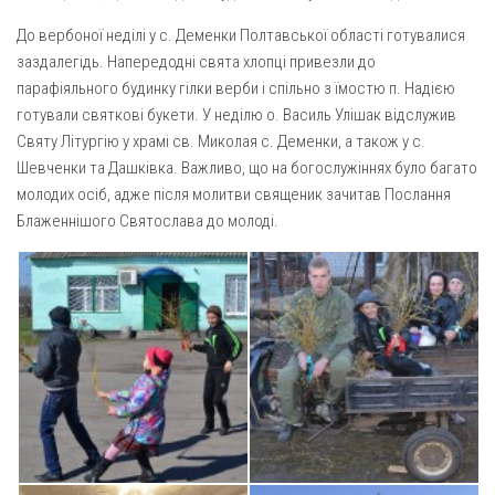
Газета Християнський голос
Архистратига Михаїла (м. Люботин)
До вербоної неділі у с. Деменки Полтавської області готувалися
Покрови Пресвятої Богородиці (с. Вільча)
Надруковані числа
заздалегідь. Напередодні свята хлопці привезли до
парафіяльного будинку гілки верби і спільно з їмостю п. Надією
Преображенська парафія (м. Лозова)
Молитви
готували святкові букети. У неділю о. Василь Улішак відслужив
Парафія Благовіщення Пресвятої Богородиці (смт
Галерея
Святу Літургію у храмі св. Миколая с. Деменки, а також у с.
Золочів)
Шевченки та Дашківка. Важливо, що на богослужіннях було багато
Рух pro-life
Парафія Різдва Пресвятої Богородиці м. Берестин
молодих осіб, адже після молитви священик зачитав Послання
(Красноград)
Блаженнішого Святослава до молоді.
Парохії Полтавської області
Пресвятої Трійці (м. Полтава)
Всіх Святих українського народу (м. Полтава)
Свято-Юріївська парафія (м. Полтава)
Архистратига Михаїла (с. Пригарівка)
Благовіщення Пресвятої Богородиці (с. Шевченки)
Введення у храм Пресвятої Богородиці (с. Дашківка)