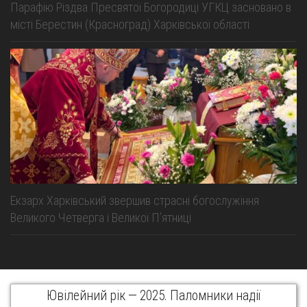
Парафію Різдва Пресвятої Богородиці УГКЦ засновано в
місті Берестин (Красноград) Харківської області
Екзарх Харківський звершив страсні богослужіння
Великого Четверга і Великої Пʼятниці
Ювілейний рік — 2025. Паломники надії