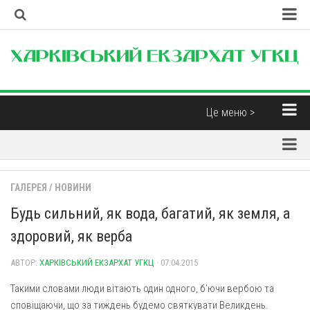
Головна
Наша Церква
Про екзархат
Це меню >
Єпископи
Новини
Контакти
Парохії
Корисні матеріали
ГАЛЕРЕЯ
/
НОВИНИ
Парохії Харківської області
Інтерв’ю
Будь сильний, як вода, багатий, як земля, а
Парафія св. Миколая Чудотворця (м. Харків)
Думка
здоровий, як верба
Свято-Дмитрівська парафія (м. Харків)
Бібліотека
Пресвятої Трійці (м. Харків)
АВТОР:
ХАРКІВСЬКИЙ ЕКЗАРХАТ УГКЦ
· 07.04.2015
Християнські фільми
Свято-Покровський монастир отців Василіян (смт.
Такими словами люди вітають один одного, б’ючи вербою та
Духовна музика
Покотилівка)
сповіщаючи, що за тиждень будемо святкувати Великдень.