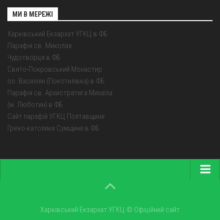
МИ В МЕРЕЖІ
Харківський Екзархат УГКЦ в ФБ
Парафія св. Миколая
Чудотворця в ФБ
Свято-Покровський Монастир
оо. Василіян (Покотилівка) в ФБ
Парафія св. Архистратига Михаїла
(м. Люботин) в ФБ
Сайт парафій УГКЦ Полтавщини
Греко-католики Сумщини в ФБ
Головна
Про екзархат
Харківський Екзархат УГКЦ © Офіційний сайт