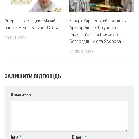
Св. Йосифа ОПДМ
Монастир сестер милосердя Св. Вінкентія. Дім Милосердя
Звернення владики Михайла з
Екзарх Харківський звершив
Монастир Успення Пресвятої Богородиці Сестер Чину
нагоди Неділі Божого Слова
Архиєрейську Літургію на
Святого Василія Великого
парафії Успіння Пресвятої
10 СІЧ, 2026
Комісії
Богородиці міста Яворова
Катехитична комісія
31 ЖОВ, 2023
Комісія у справах молоді
Комісія у справах родини
ЗАЛИШИТИ ВІДПОВІДЬ
Комісія з питань душпастирства охорони здоров’я
Спільноти
Коментар
Квіти Слобожанщини
Харківщина
Полтавщина
Сумщина
Ім’я
*
E-mail
*