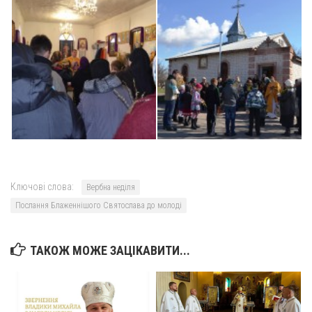
Вознесіння ГНІХ (с. Витівка)
Вознесіння Господнього (м. Кобеляки)
Пророка Іллі (смт. Білики)
Різдва Пресвятої Богородиці (с. Вільховатка)
Св. Апостола Андрія Первозванного (с. Засулля)
Св. Миколая (с. Деменки)
Успіння Пресвятої Богородиці (м. Кременчук)
Успіння Пресвятої Богородиці (м. Лубни)
Парохії Сумської області
Ключові слова:
Вербна неділя
Послання Блаженнішого Святослава до молоді
Введення в храм Богородиці (м. Суми)
Матері Божої Неустанної Помочі (м. Охтирка)
ТАКОЖ МОЖЕ ЗАЦІКАВИТИ...
Монастирі
Свято-Покровський монастир оо Василіян
Свято-Івано-Павлівський монастир сестер Згромадження