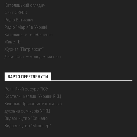
Католицький оглядач
Сайт CREDO
Радіо Ватикану
Радіо "Марія" в Україні
Католицьке телебачення
Живе ТБ
Журнал "Патріярхат"
ДивенСвіт — молодіжний сайт
ВАРТО ПЕРЕГЛЯНУТИ
Релігійний ресурс РІСУ
Костели і каплиці України РКЦ
Київська Трьохсвятительська
духовна семінарія УГКЦ
Видавництво "Свічадо"
Видавництво "Місіонер"