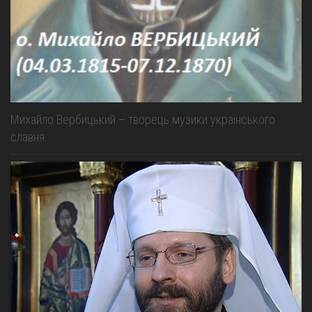
Михайло Вербицький – творець музики українського
славня