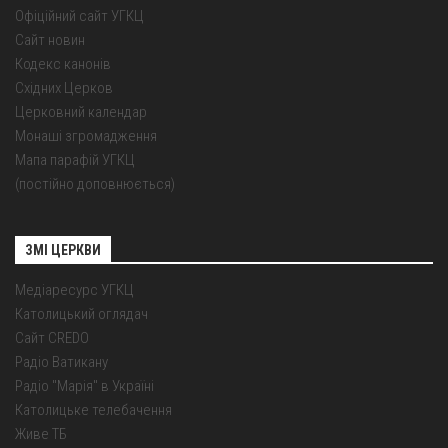
Офіційний сайт УГКЦ
Сайт новин
Кодекс канонів
Східних Церков
Церковний календар
Монаші згромадження
Мапа парафій УГКЦ
(постійно доповнюється)
ЗМІ ЦЕРКВИ
Медіаресурс УГКЦ
Католицький оглядач
Сайт CREDO
Радіо Ватикану
Радіо "Марія" в Україні
Католицьке телебачення
Живе ТБ