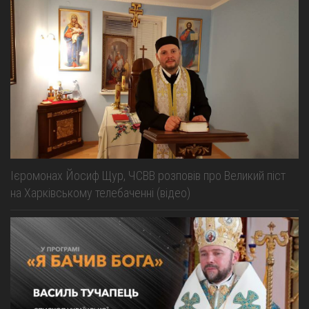
Ієромонах Йосиф Щур, ЧСВВ розповів про Великий піст
на Харківському телебаченні (відео)