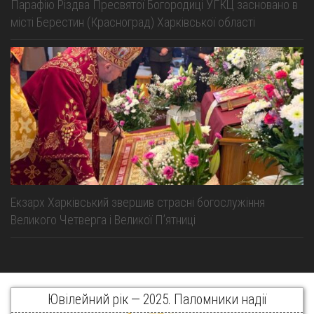
Парафію Різдва Пресвятої Богородиці УГКЦ засновано в
місті Берестин (Красноград) Харківської області
Екзарх Харківський звершив страсні богослужіння
Великого Четверга і Великої Пʼятниці
Ювілейний рік — 2025. Паломники надії