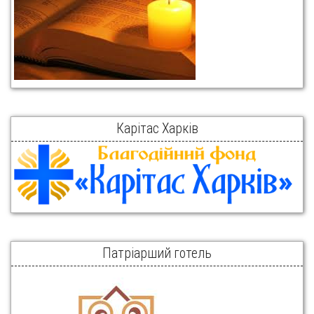
Карітас Харків
Патріарший готель