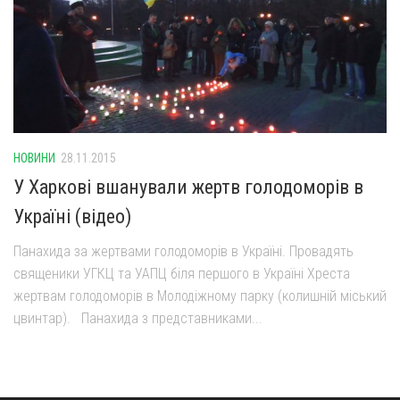
НОВИНИ
28.11.2015
У Харкові вшанували жертв голодоморів в
Україні (відео)
Панахида за жертвами голодоморів в Україні. Провадять
священики УГКЦ та УАПЦ біля першого в Україні Хреста
жертвам голодоморів в Молодіжному парку (колишній міський
цвинтар). Панахида з представниками...