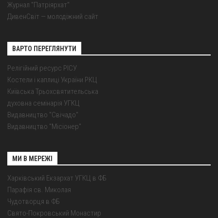
Журнал "Патріярхат"
ДивенСвіт — молодіжний сайт
ВАРТО ПЕРЕГЛЯНУТИ
Релігійний ресурс РІСУ
Костели і каплиці України РКЦ
Київська Трьохсвятительська
духовна семінарія УГКЦ
Видавництво "Свічадо"
Видавництво "Місіонер"
МИ В МЕРЕЖІ
Харківський Екзархат УГКЦ в ФБ
Парафія св. Миколая
Чудотворця в ФБ
Свято-Покровський Монастир