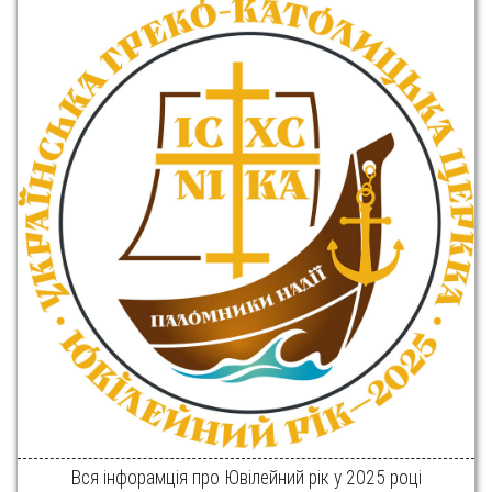
Вся інфорамція про Ювілейний рік у 2025 році