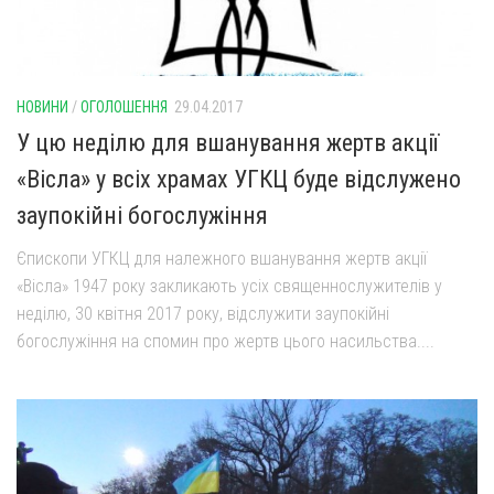
Оголошення
Трансляції
НОВИНИ
/
ОГОЛОШЕННЯ
29.04.2017
У цю неділю для вшанування жертв акції
«Вісла» у всіх храмах УГКЦ буде відслужено
заупокійні богослужіння
Єпископи УГКЦ для належного вшанування жертв акції
«Вісла» 1947 року закликають усіх священнослужителів у
неділю, 30 квітня 2017 року, відслужити заупокійні
богослужіння на спомин про жертв цього насильства....