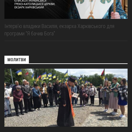
Інтерв’ю владики Василія, екзарха Харківського для
програми “Я бачив Бога”
МОЛИТВИ