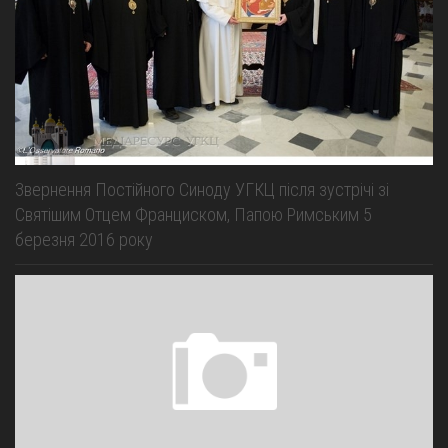
Оголошення
Трансляції
Звернення Постійного Синоду УГКЦ після зустрічі зі
Святішим Отцем Франциском, Папою Римським 5
березня 2016 року