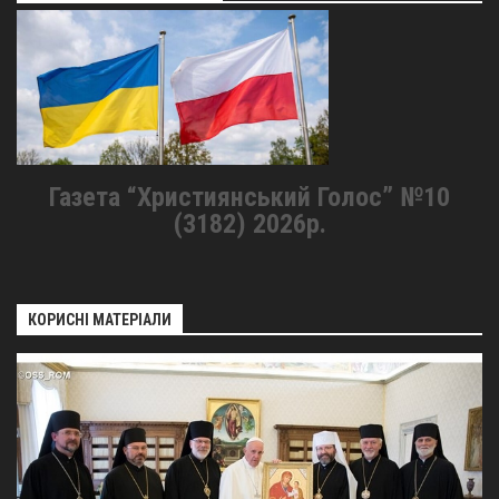
Св. Йосифа ОПДМ
Монастир сестер милосердя Св. Вінкентія. Дім Милосердя
Монастир Успення Пресвятої Богородиці Сестер Чину
Святого Василія Великого
Комісії
Катехитична комісія
Газета “Християнський Голос” №10
(3182) 2026р.
Комісія у справах молоді
Комісія у справах родини
Комісія з питань душпастирства охорони здоров’я
КОРИСНІ МАТЕРІАЛИ
Спільноти
Квіти Слобожанщини
Харківщина
Полтавщина
Сумщина