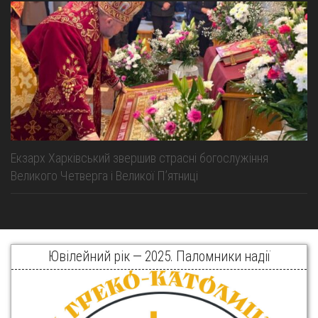
Екзарх Харківський звершив страсні богослужіння
Великого Четверга і Великої Пʼятниці
Ювілейний рік — 2025. Паломники надії