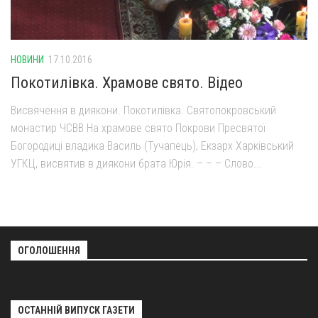
Вознесіння ГНІХ (с. Витівка)
Вознесіння Господнього (м. Кобеляки)
Пророка Іллі (смт. Білики)
НОВИНИ
17.10.2016
Різдва Пресвятої Богородиці (с. Вільховатка)
Покотилівка. Храмове свято. Відео
Св. Апостола Андрія Первозванного (с. Засулля)
Висвячення в диякони. Покотилівка. Святопокровський
Св. Миколая (с. Деменки)
монастир ЧСВВ На храмове свято Покрови Пресвятої
Успіння Пресвятої Богородиці (м. Кременчук)
Богородиці владика Василь (Тучапець), Екзарх Харківський
УГКЦ, висвятив в диякони брата Юрія. – – – Слово...
Успіння Пресвятої Богородиці (м. Лубни)
Парохії Сумської області
Введення в храм Богородиці (м. Суми)
Матері Божої Неустанної Помочі (м. Охтирка)
ОГОЛОШЕННЯ
Монастирі
Свято-Покровський монастир оо Василіян
Свято-Івано-Павлівський монастир сестер Згромадження
ОСТАННІЙ ВИПУСК ГАЗЕТИ