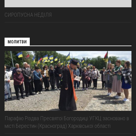
СИРОПУСНА НЕДІЛЯ
МОЛИТВИ
Парафію Різдва Пресвятої Богородиці УГКЦ засновано в
місті Берестин (Красноград) Харківської області