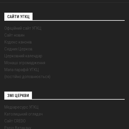
САЙТИ УГКЦ
Офіційний сайт УГКЦ
Сайт новин
Кодекс канонів
Східних Церков
Церковний календар
Монаші згромадження
Мапа парафій УГКЦ
(постійно доповнюється)
ЗМІ ЦЕРКВИ
Медіаресурс УГКЦ
Католицький оглядач
Сайт CREDO
Радіо Ватикану