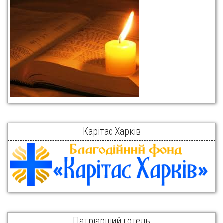
Карітас Харків
Патріарший готель