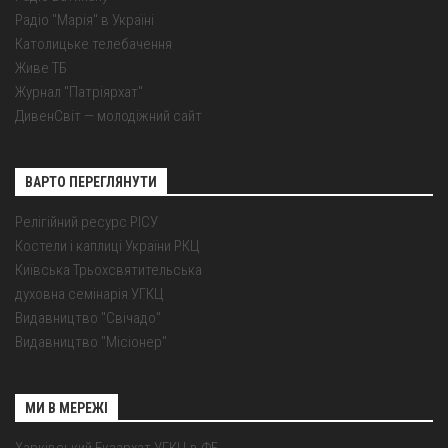
Радіо "Марія" в Україні
Католицьке телебачення
Живе ТБ
Журнал "Патріярхат"
ДивенСвіт — молодіжний сайт
ВАРТО ПЕРЕГЛЯНУТИ
Релігійний ресурс РІСУ
Костели і каплиці України РКЦ
Київська Трьохсвятительська
духовна семінарія УГКЦ
Видавництво "Свічадо"
Видавництво "Місіонер"
МИ В МЕРЕЖІ
Харківський Екзархат УГКЦ в ФБ