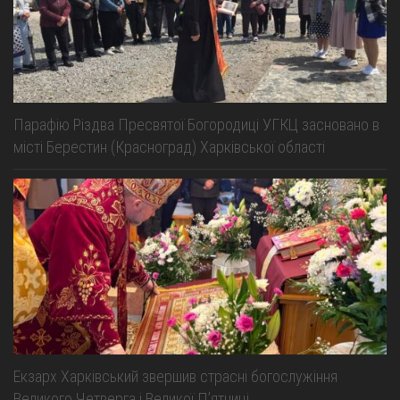
Парафію Різдва Пресвятої Богородиці УГКЦ засновано в
місті Берестин (Красноград) Харківської області
Екзарх Харківський звершив страсні богослужіння
Великого Четверга і Великої Пʼятниці