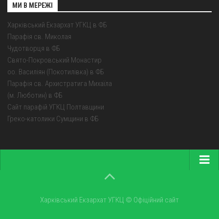
МИ В МЕРЕЖІ
Харківський Екзархат УГКЦ в ФБ
Парафія св. Миколая
Чудотворця в ФБ
Свято-Покровський Монастир
оо. Василіян (Покотилівка) в ФБ
Парафія св. Архистратига Михаїла
(м. Люботин) в ФБ
Сайт парафій УГКЦ Полтавщини
Греко-католики Сумщини в ФБ
Головна
Про екзархат
Харківський Екзархат УГКЦ © Офіційний сайт
Парохії