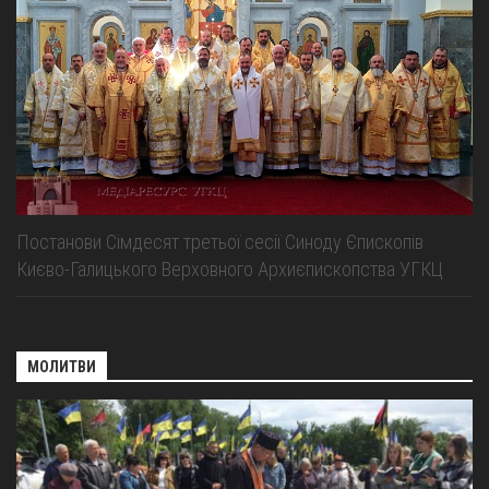
Оголошення
Трансляції
Постанови Сімдесят третьої сесії Синоду Єпископів
Києво-Галицького Верховного Архиєпископства УГКЦ
МОЛИТВИ