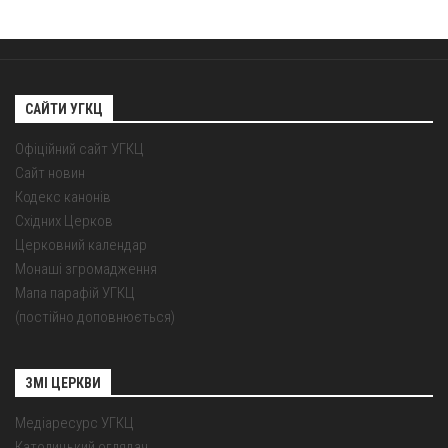
САЙТИ УГКЦ
Офіційний сайт УГКЦ
Сайт новин
Кодекс канонів
Східних Церков
Церковний календар
Монаші згромадження
Мапа парафій УГКЦ
(постійно доповнюється)
ЗМІ ЦЕРКВИ
Медіаресурс УГКЦ
Католицький оглядач