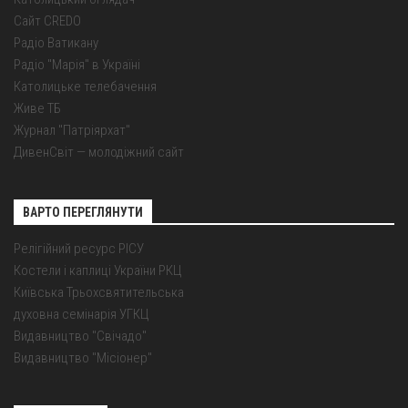
Сайт CREDO
Радіо Ватикану
Радіо "Марія" в Україні
Католицьке телебачення
Живе ТБ
Журнал "Патріярхат"
ДивенСвіт — молодіжний сайт
ВАРТО ПЕРЕГЛЯНУТИ
Релігійний ресурс РІСУ
Костели і каплиці України РКЦ
Київська Трьохсвятительська
духовна семінарія УГКЦ
Видавництво "Свічадо"
Видавництво "Місіонер"