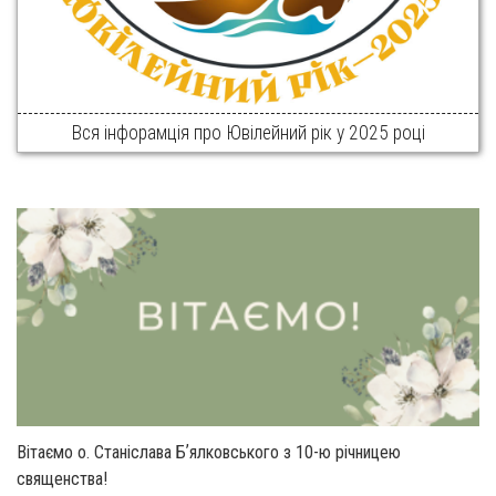
Вся інфорамція про Ювілейний рік у 2025 році
Вітаємо о. Станіслава Бʼялковського з 10-ю річницею
священства!