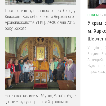
Постанови шістдесят шостої сесії Синоду
НОВИНИ
12.0
Єпископів Києво-Галицького Верховного
Архиєпископства УГКЦ, 29-30 січня 2015
У храмі
року Божого
м. Харк
Шевчен
У неділю, 1
Владика Ва
Архиєрейськ
Чудотворця
парох храму
Нас чекає велике майбутнє, Україна буде
цвісти – відгуки прочан з Харківського