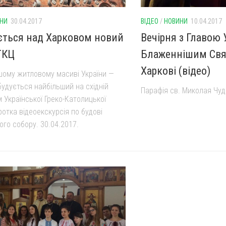
НИ
30.04.2017
ВІДЕО
/
НОВИНИ
10.04.2017
ється над Харковом новий
Вечірня з Главою
ГКЦ
Блаженнішим Свя
Харкові (відео)
шому житловому масиві України —
будується найбільший на східній
Парафія св. Миколая Чуд
м Української Греко-Католицької
отка відеоекскурсія по будові
го собору. 30.04.2017.