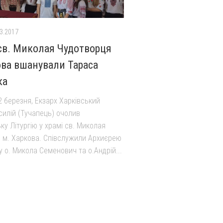
3.2017
 св. Миколая Чудотворця
ова вшанували Тараса
ка
2 березня, Екзарх Харківський
силій (Тучапець) очолив
у Літургію у храмі св. Миколая
 м. Харкова. Співслужили Архиєрею
 о. Микола Семенович та о.Андрій...