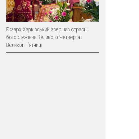
Екзарх Харківський звершив страсні
богослужіння Великого Четверга і
Великої Пʼятниці