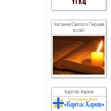
Читання Святого Письма
в сім’ї
Карітас Харків