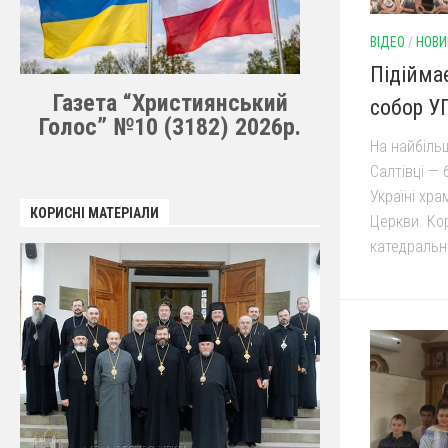
ВІДЕО
/
НОВИ
Підійма
Газета “Християнський
собор У
Голос” №10 (3182) 2026р.
На найбіль
Салтівці — 
Україні хра
КОРИСНІ МАТЕРІАЛИ
Церкви. Кор
катедрально