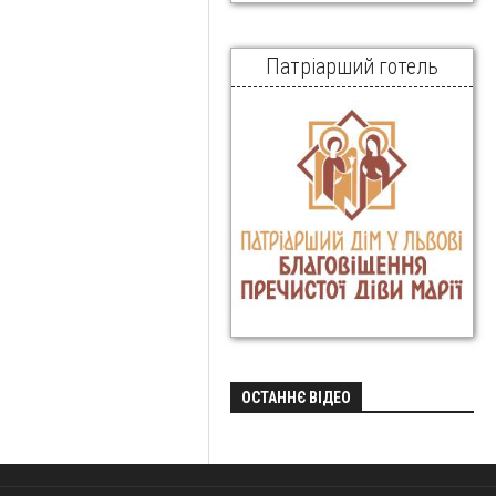
Патріарший готель
ОСТАННЄ ВІДЕО