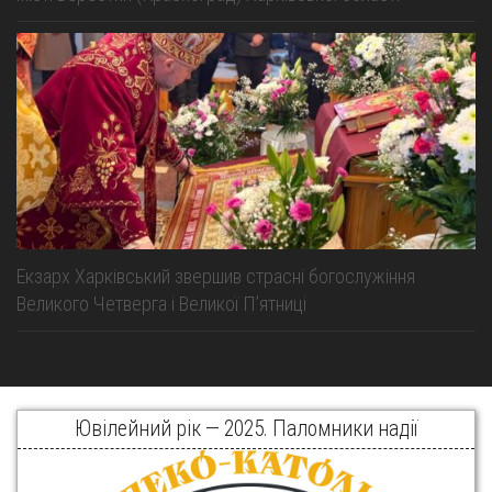
Екзарх Харківський звершив страсні богослужіння
Великого Четверга і Великої Пʼятниці
Ювілейний рік — 2025. Паломники надії