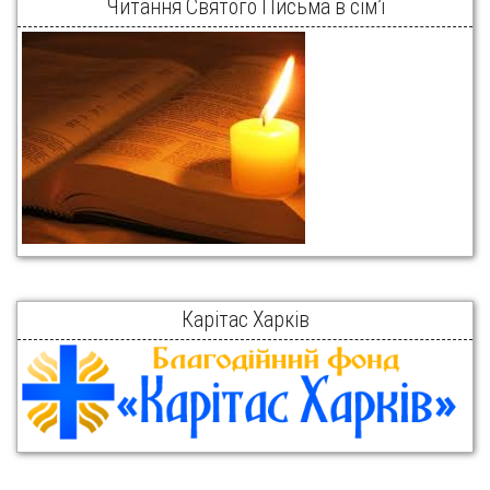
Читання Святого Письма в сім’ї
Карітас Харків