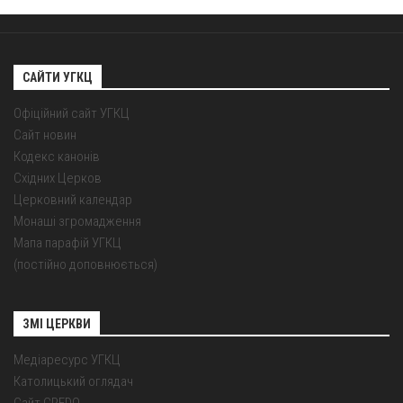
САЙТИ УГКЦ
Офіційний сайт УГКЦ
Сайт новин
Кодекс канонів
Східних Церков
Церковний календар
Монаші згромадження
Мапа парафій УГКЦ
(постійно доповнюється)
ЗМІ ЦЕРКВИ
Медіаресурс УГКЦ
Католицький оглядач
Сайт CREDO